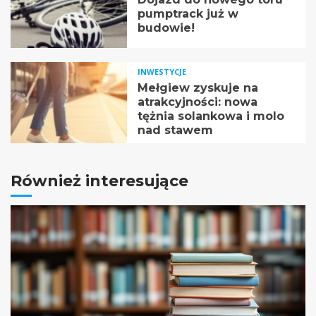
pumptrack już w
budowie!
INWESTYCJE
Mełgiew zyskuje na
atrakcyjności: nowa
tężnia solankowa i molo
nad stawem
Również interesujące