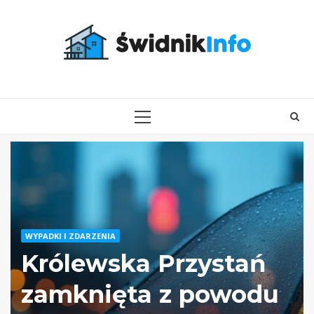
Skip
to
content
PRIMARY
MENU
WYPADKI I ZDARZENIA
Królewska Przystań
zamknięta z powodu