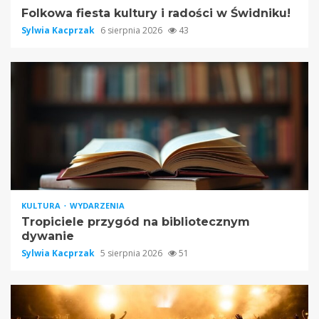
Folkowa fiesta kultury i radości w Świdniku!
Sylwia Kacprzak
6 sierpnia 2026
43
KULTURA
WYDARZENIA
Tropiciele przygód na bibliotecznym
dywanie
Sylwia Kacprzak
5 sierpnia 2026
51