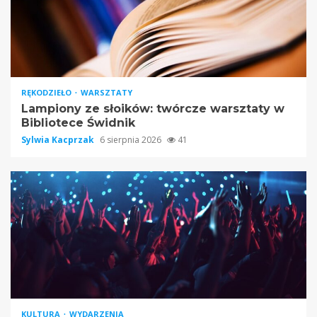
RĘKODZIEŁO
WARSZTATY
Lampiony ze słoików: twórcze warsztaty w
Bibliotece Świdnik
Sylwia Kacprzak
6 sierpnia 2026
41
KULTURA
WYDARZENIA