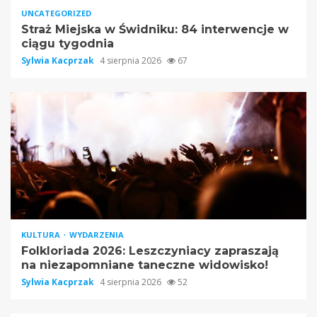
UNCATEGORIZED
Straż Miejska w Świdniku: 84 interwencje w
ciągu tygodnia
Sylwia Kacprzak
4 sierpnia 2026
67
KULTURA
WYDARZENIA
Folkloriada 2026: Leszczyniacy zapraszają
na niezapomniane taneczne widowisko!
Sylwia Kacprzak
4 sierpnia 2026
52