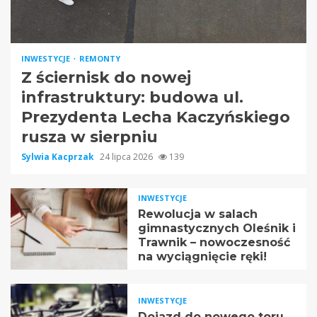
INWESTYCJE
REMONTY
Z ściernisk do nowej
infrastruktury: budowa ul.
Prezydenta Lecha Kaczyńskiego
rusza w sierpniu
Sylwia Kacprzak
24 lipca 2026
139
INWESTYCJE
Rewolucja w salach
gimnastycznych Oleśnik i
Trawnik – nowoczesność
na wyciągnięcie ręki!
INWESTYCJE
Dojazd do nowego toru