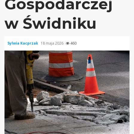
Gospodarczej
w Świdniku
Sylwia Kacprzak
18 maja 2026
460