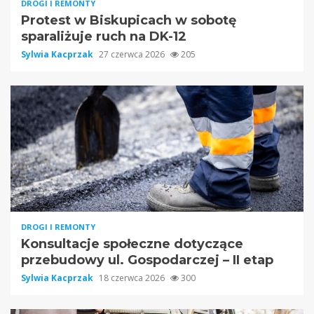
DROGI I REMONTY
Protest w Biskupicach w sobotę
sparaliżuje ruch na DK-12
Sylwia Kacprzak
27 czerwca 2026
205
DROGI I REMONTY
Konsultacje społeczne dotyczące
przebudowy ul. Gospodarczej – II etap
Sylwia Kacprzak
18 czerwca 2026
300