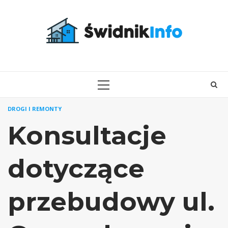
Skip
to
content
PRIMARY
MENU
DROGI I REMONTY
Konsultacje
dotyczące
przebudowy ul.