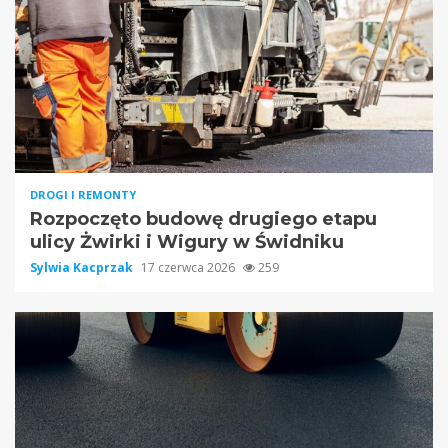
DROGI I REMONTY
Rozpoczęto budowę drugiego etapu
ulicy Żwirki i Wigury w Świdniku
Sylwia Kacprzak
17 czerwca 2026
259