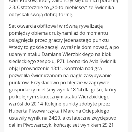
AGH Kraków, który zakończył się dla nich porażką
2:3. Ostatecznie to „żółto-niebiescy” ze Świdnika
odzyskali swoją dobrą formę.
Set otwarcia obfitował w równą rywalizację
pomiędzy obiema drużynami aż do momentu
osiągnięcia przez graczy jedenastego punktu.
Wtedy to goście zaczęli wyraźnie dominować, a po
udanym ataku Damiana Wierzbickiego na blok
siedleckiego zespołu, PZL Leonardo Avia Świdnik
objął prowadzenie 13:11. Kontrola nad grą
pozwoliła świdniczanom na ciągłe zasypywanie
punktów. Przykładowo po błędzie w zagrywce
gospodarzy mieliśmy wynik 18:14 dla gości, który
po kolejnym skutecznym ataku Wierzbickiego
wzrósł do 20:14. Kolejne punkty zdobyte przez
Huberta Piwowarczyka i Marcina Ociepskiego
ustawiły wynik na 24:20, a ostateczne zwycięstwo
dał im Piwowarczyk, kończąc set wynikiem 25:21.