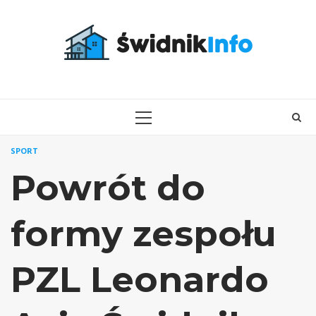
Skip
to
content
PRIMARY
MENU
SPORT
Powrót do
formy zespołu
PZL Leonardo