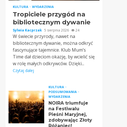
KULTURA
WYDARZENIA
Tropiciele przygód na
bibliotecznym dywanie
Sylwia Kacprzak
5 sierpnia 2026
24
W świecie przyrody, nawet na
bibliotecznym dywanie, można odkryć
fascynujące tajemnice. Klub Mum’s
Time dał dzieciom okazję, by wcielić się
w rolę małych odkrywców. Dzięki...
Czytaj dalej
KULTURA
PODSUMOWANIA
WYDARZENIA
NOIRA triumfuje
na Festiwalu
Pieśni Maryjnej,
zdobywając Złoty
Różaniec!