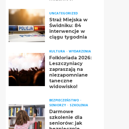
UNCATEGORIZED
Straż Miejska w
Świdniku: 84
interwencje w
ciągu tygodnia
KULTURA
WYDARZENIA
Folkloriada 2026:
Leszczyniacy
zapraszają na
niezapomniane
taneczne
widowisko!
BEZPIECZEŃSTWO
SENIORZY
SZKOLENIA
Darmowe
szkolenie dla
seniorów: jak
bezpiecznie