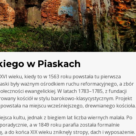
skiego w Piaskach
XVI wieku, kiedy to w 1563 roku powstała tu pierwsza
 Piaski były ważnym ośrodkiem ruchu reformacyjnego, a zbór
ołeczności ewangelickiej. W latach 1783–1785, z fundacji
owany kościół w stylu barokowo-klasycystycznym. Projekt
a powstała na miejscu wcześniejszego, drewnianego kościoła.
ejsca kultu, jednak z biegiem lat liczba wiernych malała. Po
poradycznie, a w 1849 roku parafia została formalnie
 a do końca XIX wieku zniknęły stropy, dach i wyposażenie.