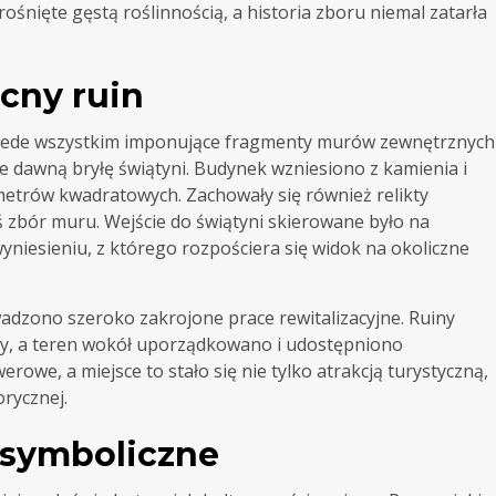
ośnięte gęstą roślinnością, a historia zboru niemal zatarła
ecny ruin
przede wszystkim imponujące fragmenty murów zewnętrznych
e dawną bryłę świątyni. Budynek wzniesiono z kamienia i
metrów kwadratowych. Zachowały się również relikty
 zbór muru. Wejście do świątyni skierowane było na
yniesieniu, z którego rozpościera się widok na okoliczne
adzono szeroko zakrojone prace rewitalizacyjne. Ruiny
iny, a teren wokół uporządkowano i udostępniono
rowe, a miejsce to stało się nie tylko atrakcją turystyczną,
orycznej.
 symboliczne