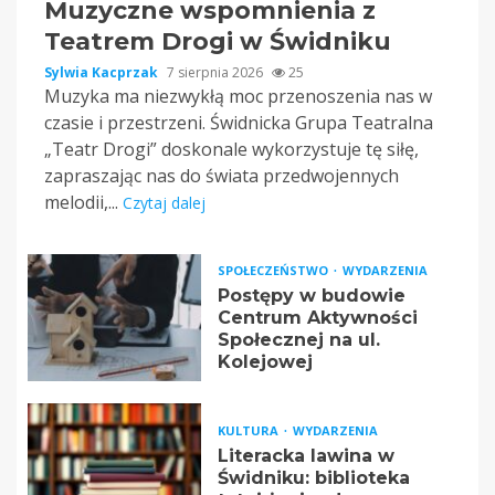
Muzyczne wspomnienia z
Teatrem Drogi w Świdniku
Sylwia Kacprzak
7 sierpnia 2026
25
Muzyka ma niezwykłą moc przenoszenia nas w
czasie i przestrzeni. Świdnicka Grupa Teatralna
„Teatr Drogi” doskonale wykorzystuje tę siłę,
zapraszając nas do świata przedwojennych
melodii,...
Czytaj dalej
SPOŁECZEŃSTWO
WYDARZENIA
Postępy w budowie
Centrum Aktywności
Społecznej na ul.
Kolejowej
KULTURA
WYDARZENIA
Literacka lawina w
Świdniku: biblioteka