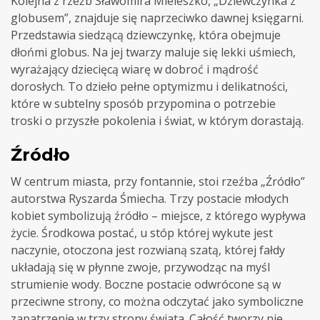
Kolejna z rzeźb Sławomira Mieleszko, „Dziewczynka z
globusem”, znajduje się naprzeciwko dawnej księgarni.
Przedstawia siedzącą dziewczynkę, która obejmuje
dłońmi globus. Na jej twarzy maluje się lekki uśmiech,
wyrażający dziecięcą wiarę w dobroć i mądrość
dorosłych. To dzieło pełne optymizmu i delikatności,
które w subtelny sposób przypomina o potrzebie
troski o przyszłe pokolenia i świat, w którym dorastają.
Źródło
W centrum miasta, przy fontannie, stoi rzeźba „Źródło”
autorstwa Ryszarda Śmiecha. Trzy postacie młodych
kobiet symbolizują źródło – miejsce, z którego wypływa
życie. Środkowa postać, u stóp której wykute jest
naczynie, otoczona jest rozwianą szatą, której fałdy
układają się w płynne zwoje, przywodząc na myśl
strumienie wody. Boczne postacie odwrócone są w
przeciwne strony, co można odczytać jako symboliczne
zapatrzenie w trzy strony świata. Całość tworzy nie