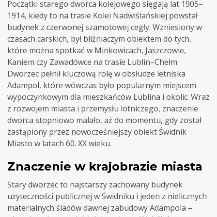
Początki starego dworca kolejowego sięgają lat 1905–
1914, kiedy to na trasie Kolei Nadwiślańskiej powstał
budynek z czerwonej szamotowej cegły. Wzniesiony w
czasach carskich, był bliźniaczym obiektem do tych,
które można spotkać w Minkowicach, Jaszczowie,
Kaniem czy Zawadówce na trasie Lublin–Chełm.
Dworzec pełnił kluczową rolę w obsłudze letniska
Adampol, które wówczas było popularnym miejscem
wypoczynkowym dla mieszkańców Lublina i okolic. Wraz
z rozwojem miasta i przemysłu lotniczego, znaczenie
dworca stopniowo malało, aż do momentu, gdy został
zastąpiony przez nowocześniejszy obiekt Świdnik
Miasto w latach 60. XX wieku.
Znaczenie w krajobrazie miasta
Stary dworzec to najstarszy zachowany budynek
użyteczności publicznej w Świdniku i jeden z nielicznych
materialnych śladów dawnej zabudowy Adampola –