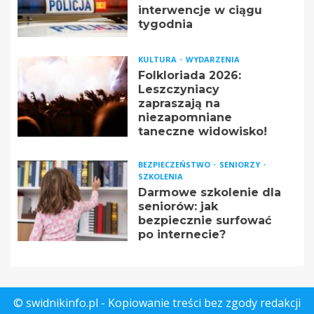
interwencje w ciągu
tygodnia
KULTURA
WYDARZENIA
Folkloriada 2026:
Leszczyniacy
zapraszają na
niezapomniane
taneczne widowisko!
BEZPIECZEŃSTWO
SENIORZY
SZKOLENIA
Darmowe szkolenie dla
seniorów: jak
bezpiecznie surfować
po internecie?
© swidnikinfo.pl - Kopiowanie treści bez zgody redakcji