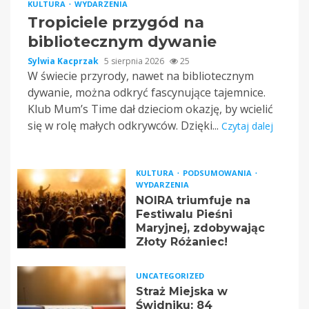
KULTURA
WYDARZENIA
Tropiciele przygód na
bibliotecznym dywanie
Sylwia Kacprzak
5 sierpnia 2026
25
W świecie przyrody, nawet na bibliotecznym
dywanie, można odkryć fascynujące tajemnice.
Klub Mum’s Time dał dzieciom okazję, by wcielić
się w rolę małych odkrywców. Dzięki...
Czytaj dalej
KULTURA
PODSUMOWANIA
WYDARZENIA
NOIRA triumfuje na
Festiwalu Pieśni
Maryjnej, zdobywając
Złoty Różaniec!
UNCATEGORIZED
Straż Miejska w
Świdniku: 84