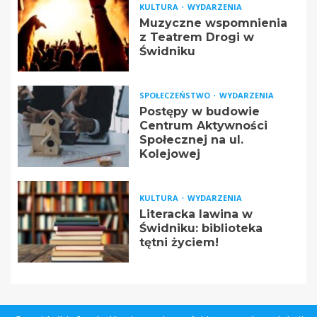
KULTURA
WYDARZENIA
Muzyczne wspomnienia
z Teatrem Drogi w
Świdniku
SPOŁECZEŃSTWO
WYDARZENIA
Postępy w budowie
Centrum Aktywności
Społecznej na ul.
Kolejowej
KULTURA
WYDARZENIA
Literacka lawina w
Świdniku: biblioteka
tętni życiem!