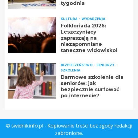
tygodnia
KULTURA
WYDARZENIA
Folkloriada 2026:
Leszczyniacy
zapraszają na
niezapomniane
taneczne widowisko!
BEZPIECZEŃSTWO
SENIORZY
SZKOLENIA
Darmowe szkolenie dla
seniorów: jak
bezpiecznie surfować
po internecie?
© swidnikinfo.pl - Kopiowanie treści bez zgody redakcji
zabronione.