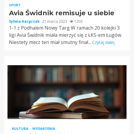
SPORT
Avia Świdnik remisuje u siebie
Sylwia Kacprzak
21 marca 2023
1203
1-1 z Podhalem Nowy Targ W ramach 20 kolejki 3
ligi Avia Świdnik miała mierzyć się z ŁKS-em Ługów.
Niestety mecz ten miał smutny finał...
Czytaj dalej
KULTURA
WYDARZENIA