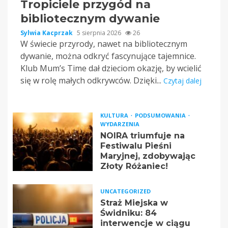
Tropiciele przygód na
bibliotecznym dywanie
Sylwia Kacprzak
5 sierpnia 2026
26
W świecie przyrody, nawet na bibliotecznym
dywanie, można odkryć fascynujące tajemnice.
Klub Mum’s Time dał dzieciom okazję, by wcielić
się w rolę małych odkrywców. Dzięki...
Czytaj dalej
KULTURA
PODSUMOWANIA
WYDARZENIA
NOIRA triumfuje na
Festiwalu Pieśni
Maryjnej, zdobywając
Złoty Różaniec!
UNCATEGORIZED
Straż Miejska w
Świdniku: 84
interwencje w ciągu