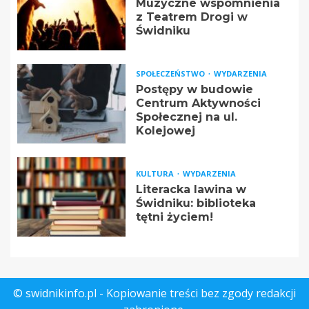
Muzyczne wspomnienia
z Teatrem Drogi w
Świdniku
SPOŁECZEŃSTWO
WYDARZENIA
Postępy w budowie
Centrum Aktywności
Społecznej na ul.
Kolejowej
KULTURA
WYDARZENIA
Literacka lawina w
Świdniku: biblioteka
tętni życiem!
© swidnikinfo.pl - Kopiowanie treści bez zgody redakcji