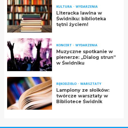
KULTURA
WYDARZENIA
Literacka lawina w
Świdniku: biblioteka
tętni życiem!
KONCERT
WYDARZENIA
Muzyczne spotkanie w
plenerze: „Dialog strun”
w Świdniku
RĘKODZIEŁO
WARSZTATY
Lampiony ze słoików:
twórcze warsztaty w
Bibliotece Świdnik