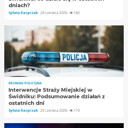
dniach?
Sylwia Kacprzak
29 czerwca 2026
183
KRONIKA POLICYJNA
Interwencje Straży Miejskiej w
Świdniku: Podsumowanie działań z
ostatnich dni
Sylwia Kacprzak
23 czerwca 2026
170