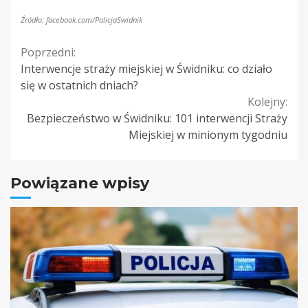
Źródło: facebook.com/PolicjaSwidnik
Continue
Poprzedni:
Interwencje straży miejskiej w Świdniku: co działo
Reading
się w ostatnich dniach?
Kolejny:
Bezpieczeństwo w Świdniku: 101 interwencji Straży
Miejskiej w minionym tygodniu
Powiązane wpisy