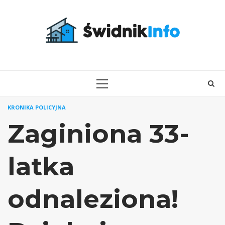
Skip
to
content
PRIMARY
MENU
KRONIKA POLICYJNA
Zaginiona 33-
latka
odnaleziona!