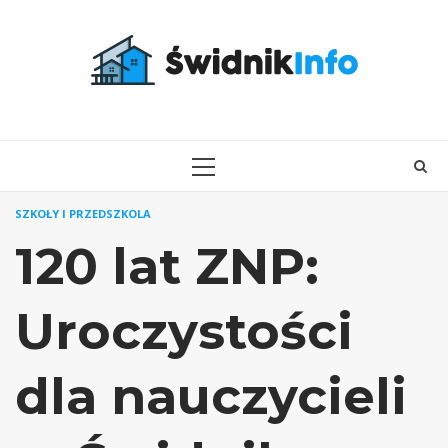
Skip
to
content
PRIMARY
MENU
SZKOŁY I PRZEDSZKOLA
120 lat ZNP:
Uroczystości
dla nauczycieli