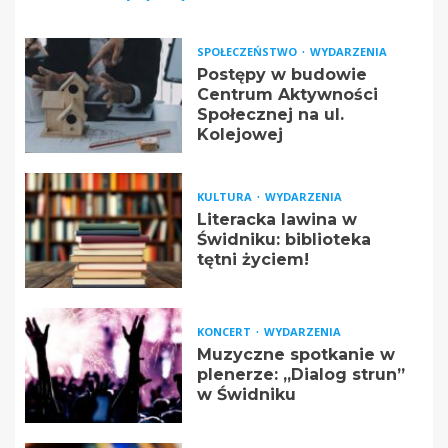
SPOŁECZEŃSTWO
WYDARZENIA
Postępy w budowie
Centrum Aktywności
Społecznej na ul.
Kolejowej
KULTURA
WYDARZENIA
Literacka lawina w
Świdniku: biblioteka
tętni życiem!
KONCERT
WYDARZENIA
Muzyczne spotkanie w
plenerze: „Dialog strun”
w Świdniku