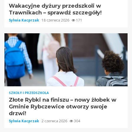
Wakacyjne dyżury przedszkoli w
Trawnikach – sprawdź szczegóły!
Sylwia Kacprzak
18 czerwca 2026
171
SZKOŁY I PRZEDSZKOLA
Złote Rybki na finiszu – nowy żłobek w
Gminie Rybczewice otworzy swoje
drzwi!
Sylwia Kacprzak
2 czerwca 2026
304