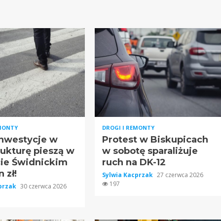
EMONTY
DROGI I REMONTY
nwestycje w
Protest w Biskupicach
rukturę pieszą w
w sobotę sparaliżuje
ie Świdnickim
ruch na DK-12
 zł!
Sylwia Kacprzak
27 czerwca 2026
197
cprzak
30 czerwca 2026