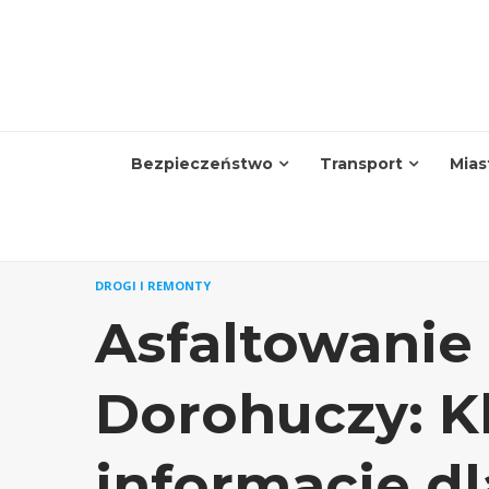
Skip
to
content
Bezpieczeństwo
Transport
Mias
DROGI I REMONTY
Asfaltowanie
Dorohuczy: K
informacje d