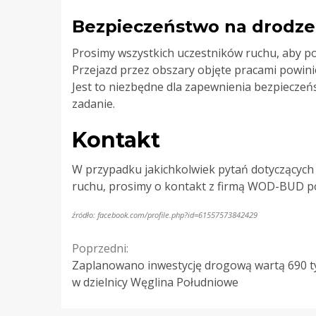
Bezpieczeństwo na drodze
Prosimy wszystkich uczestników ruchu, aby po
Przejazd przez obszary objęte pracami powini
Jest to niezbędne dla zapewnienia bezpieczeń
zadanie.
Kontakt
W przypadku jakichkolwiek pytań dotyczących r
ruchu, prosimy o kontakt z firmą WOD-BUD p
źródło: facebook.com/profile.php?id=61557573842429
Continue
Poprzedni:
Zaplanowano inwestycję drogową wartą 690 ty
Reading
w dzielnicy Węglina Południowe