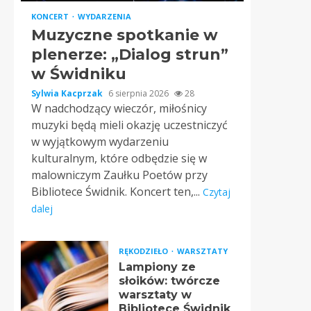
KONCERT
WYDARZENIA
Muzyczne spotkanie w
plenerze: „Dialog strun”
w Świdniku
Sylwia Kacprzak
6 sierpnia 2026
28
W nadchodzący wieczór, miłośnicy
muzyki będą mieli okazję uczestniczyć
w wyjątkowym wydarzeniu
kulturalnym, które odbędzie się w
malowniczym Zaułku Poetów przy
Bibliotece Świdnik. Koncert ten,...
Czytaj
dalej
RĘKODZIEŁO
WARSZTATY
Lampiony ze
słoików: twórcze
warsztaty w
Bibliotece Świdnik