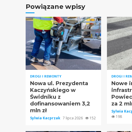
Powiązane wpisy
DROGI I REMONTY
DROGI I R
Nowa ul. Prezydenta
Nowe i
Kaczyńskiego w
infrast
Świdniku z
Powiec
dofinansowaniem 3,2
za 2 mln
mln zł
Sylwia Ka
198
Sylwia Kacprzak
7 lipca 2026
152