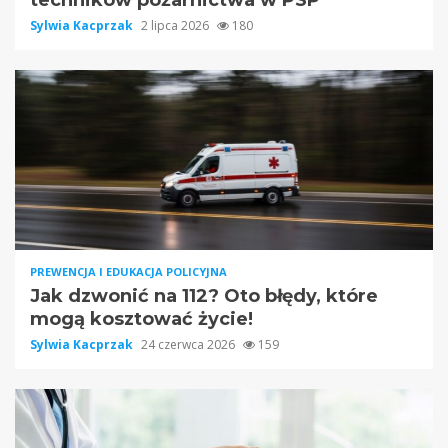
techników pożarnictwa w PSP
Sylwia Kacprzak
2 lipca 2026
180
PREWENCJA I EDUKACJA POLICYJNA
Jak dzwonić na 112? Oto błędy, które
mogą kosztować życie!
Sylwia Kacprzak
24 czerwca 2026
159