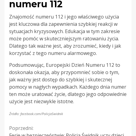
numeru 112
Znajomość numeru 112 i jego właściwego użycia
jest kluczowa dla zapewnienia szybkiej reakcji w
sytuacjach kryzysowych. Edukacja w tym zakresie
może pomóc w skuteczniejszym ratowaniu życia.
Dlatego tak ważne jest, aby zrozumieć, kiedy i jak
korzystać z tego numeru alarmowego.
Podsumowując, Europejski Dzień Numeru 112 to
doskonała okazja, aby przypomnieć sobie o tym,
jak ważny jest dostęp do szybkiej i skutecznej
pomocy w nagłych wypadkach. Każdego dnia numer
ten może uratować życie, dlatego jego odpowiednie
użycie jest niezwykle istotne.
Źródło: facebook.com/PolicjaSwidnik
Continue
Poprzedni:
Ferie w bezpieczeństwie: Policja Świdnik uczy dzieci