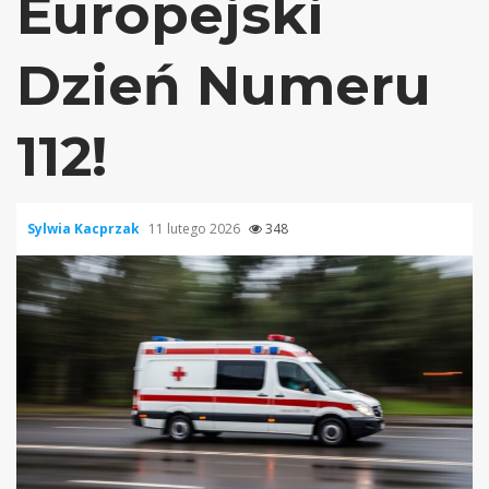
Europejski
Dzień Numeru
112!
Sylwia Kacprzak
11 lutego 2026
348