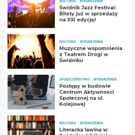
KULTURA
WYDARZENIA
Świdnik Jazz Festival:
Bilety już w sprzedaży
na XXI edycję!
KULTURA
WYDARZENIA
Muzyczne wspomnienia
z Teatrem Drogi w
Świdniku
SPOŁECZEŃSTWO
WYDARZENIA
Postępy w budowie
Centrum Aktywności
Społecznej na ul.
Kolejowej
KULTURA
WYDARZENIA
Literacka lawina w