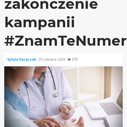
zakończenie
kampanii
#ZnamTeNumer
Sylwia Kacprzak
20 czerwca 2026
175