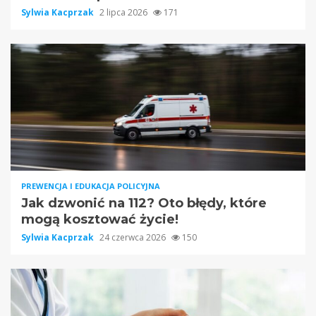
Sylwia Kacprzak
2 lipca 2026
171
PREWENCJA I EDUKACJA POLICYJNA
Jak dzwonić na 112? Oto błędy, które
mogą kosztować życie!
Sylwia Kacprzak
24 czerwca 2026
150