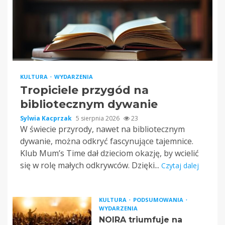
KULTURA
WYDARZENIA
Tropiciele przygód na
bibliotecznym dywanie
Sylwia Kacprzak
5 sierpnia 2026
23
W świecie przyrody, nawet na bibliotecznym
dywanie, można odkryć fascynujące tajemnice.
Klub Mum’s Time dał dzieciom okazję, by wcielić
się w rolę małych odkrywców. Dzięki...
Czytaj dalej
KULTURA
PODSUMOWANIA
WYDARZENIA
NOIRA triumfuje na