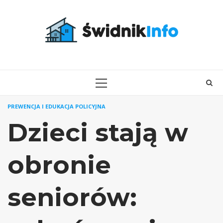
Skip
to
content
PRIMARY
MENU
PREWENCJA I EDUKACJA POLICYJNA
Dzieci stają w
obronie
seniorów: