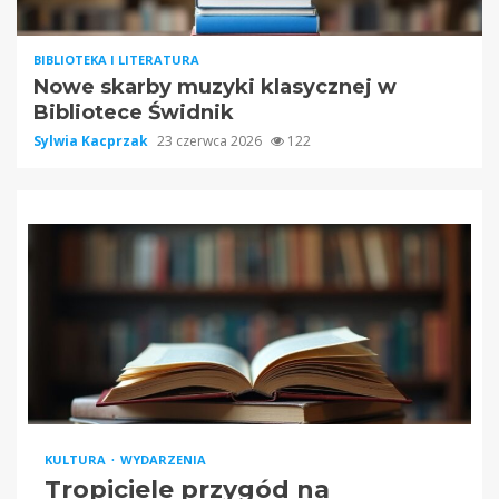
BIBLIOTEKA I LITERATURA
Nowe skarby muzyki klasycznej w
Bibliotece Świdnik
Sylwia Kacprzak
23 czerwca 2026
122
KULTURA
WYDARZENIA
Tropiciele przygód na