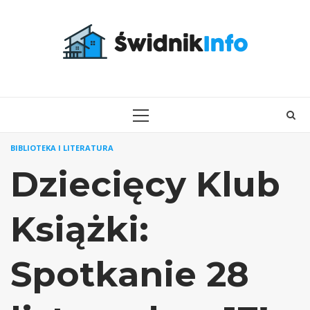
Skip
to
content
PRIMARY
MENU
BIBLIOTEKA I LITERATURA
Dziecięcy Klub
Książki:
Spotkanie 28