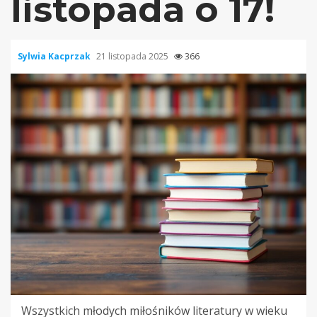
listopada o 17!
Sylwia Kacprzak
21 listopada 2025
366
Wszystkich młodych miłośników literatury w wieku