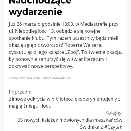
Nadchodzące
wydarzenie
Już 26 marca o godzinie 18:00, w Mediastrefie przy
ul. Niepodległości 13, odbędzie się kolejne
spotkanie klubu. Tym razem uczestnicy będą mieli
okazję zgłębić twórczość Roberta Walsera,
dyskutując o jego książce „Zbój”. To świetna okazja,
by ponownie zanurzyć się w świat literatury i
odkrywać nowe perspektywy.
Źródło: facebook.com/BibliotekawSwidniku
Continue
Poprzedni:
Zimowe odkrycia w bibliotece: eksperymentujemy z
Reading
magią śniegu i lodu
Kolejny:
55 nowych książek mówionych dla mieszkańców
Świdnika z #Czytak