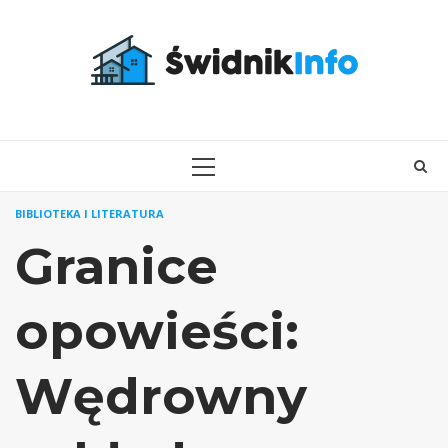
Skip
to
content
PRIMARY
MENU
BIBLIOTEKA I LITERATURA
Granice
opowieści:
Wędrowny