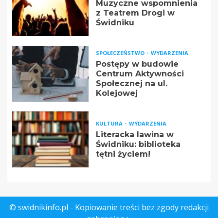
Muzyczne wspomnienia
z Teatrem Drogi w
Świdniku
SPOŁECZEŃSTWO
WYDARZENIA
Postępy w budowie
Centrum Aktywności
Społecznej na ul.
Kolejowej
KULTURA
WYDARZENIA
Literacka lawina w
Świdniku: biblioteka
tętni życiem!
© swidnikinfo.pl - Kopiowanie treści bez zgody redakcji