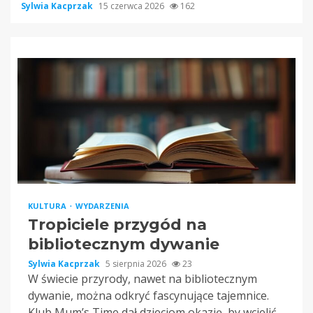
Sylwia Kacprzak
15 czerwca 2026
162
KULTURA
WYDARZENIA
Tropiciele przygód na
bibliotecznym dywanie
Sylwia Kacprzak
5 sierpnia 2026
23
W świecie przyrody, nawet na bibliotecznym
dywanie, można odkryć fascynujące tajemnice.
Klub Mum’s Time dał dzieciom okazję, by wcielić