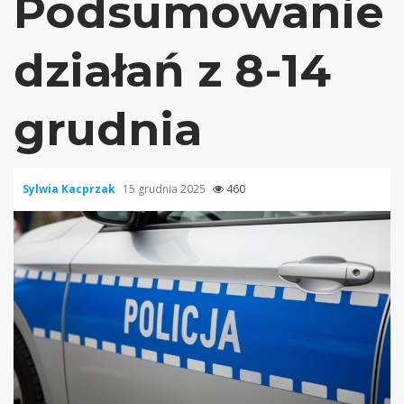
Podsumowanie
działań z 8-14
grudnia
Sylwia Kacprzak
15 grudnia 2025
460