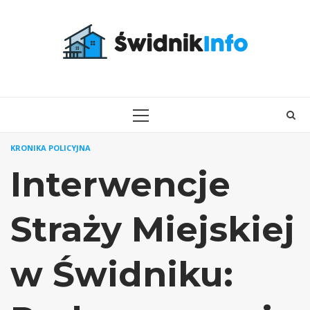
Skip
to
content
PRIMARY
MENU
KRONIKA POLICYJNA
Interwencje
Straży Miejskiej
w Świdniku: