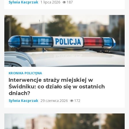
Sylwia Kacprzak
1 lipca 2026
187
KRONIKA POLICYJNA
Interwencje straży miejskiej w
Świdniku: co działo się w ostatnich
dniach?
Sylwia Kacprzak
29 czerwca 2026
172