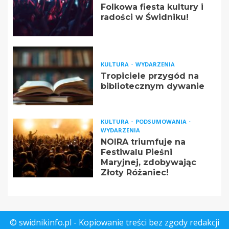
Folkowa fiesta kultury i
radości w Świdniku!
KULTURA
WYDARZENIA
Tropiciele przygód na
bibliotecznym dywanie
KULTURA
PODSUMOWANIA
WYDARZENIA
NOIRA triumfuje na
Festiwalu Pieśni
Maryjnej, zdobywając
Złoty Różaniec!
© swidnikinfo.pl - Kopiowanie treści bez zgody redakcji