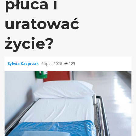
płuca i
uratować
życie?
Sylwia Kacprzak
6 lipca 2026
125