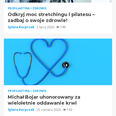
PROFILAKTYKA I ZDROWIE
Odkryj moc stretchingu i pilatesu –
zadbaj o swoje zdrowie!
Sylwia Kacprzak
3 lipca 2026
148
PROFILAKTYKA I ZDROWIE
Michał Bojar uhonorowany za
wieloletnie oddawanie krwi
Sylwia Kacprzak
25 czerwca 2026
143