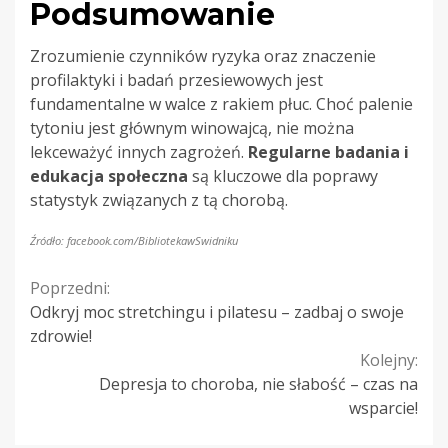
Podsumowanie
Zrozumienie czynników ryzyka oraz znaczenie
profilaktyki i badań przesiewowych jest
fundamentalne w walce z rakiem płuc. Choć palenie
tytoniu jest głównym winowajcą, nie można
lekceważyć innych zagrożeń.
Regularne badania i
edukacja społeczna
są kluczowe dla poprawy
statystyk związanych z tą chorobą.
Źródło: facebook.com/BibliotekawSwidniku
Continue
Poprzedni:
Odkryj moc stretchingu i pilatesu – zadbaj o swoje
Reading
zdrowie!
Kolejny:
Depresja to choroba, nie słabość – czas na
wsparcie!