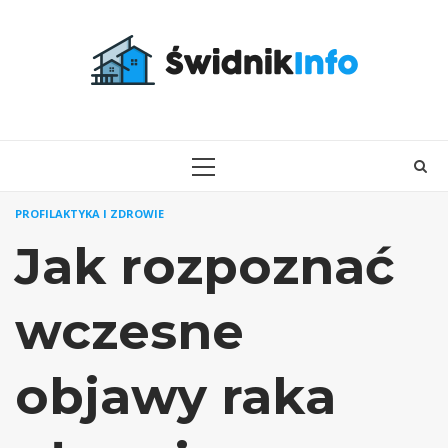
Skip
to
content
PRIMARY
MENU
PROFILAKTYKA I ZDROWIE
Jak rozpoznać
wczesne
objawy raka