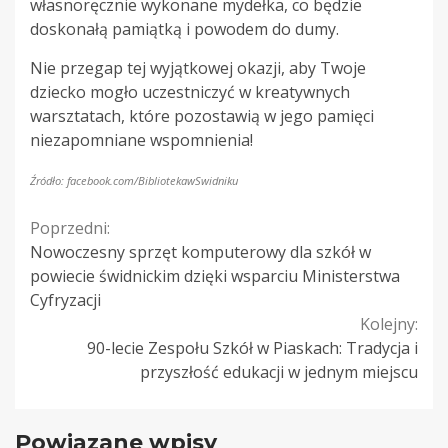
własnoręcznie wykonane mydełka, co będzie
doskonałą pamiątką i powodem do dumy.
Nie przegap tej wyjątkowej okazji, aby Twoje
dziecko mogło uczestniczyć w kreatywnych
warsztatach, które pozostawią w jego pamięci
niezapomniane wspomnienia!
Źródło: facebook.com/BibliotekawSwidniku
Continue
Poprzedni:
Nowoczesny sprzęt komputerowy dla szkół w
Reading
powiecie świdnickim dzięki wsparciu Ministerstwa
Cyfryzacji
Kolejny:
90-lecie Zespołu Szkół w Piaskach: Tradycja i
przyszłość edukacji w jednym miejscu
Powiązane wpisy