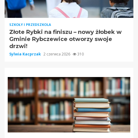
SZKOŁY I PRZEDSZKOLA
Złote Rybki na finiszu – nowy żłobek w
Gminie Rybczewice otworzy swoje
drzwi!
Sylwia Kacprzak
2 czerwca 2026
310