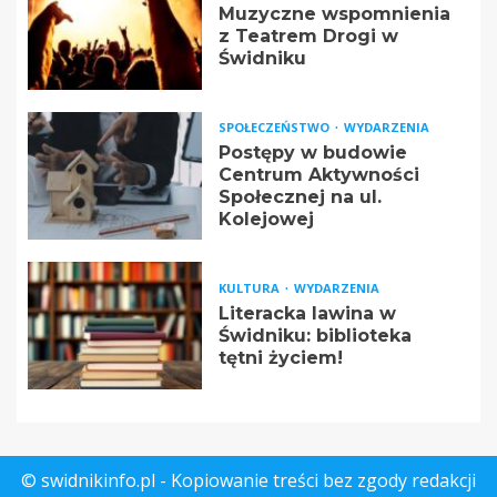
Muzyczne wspomnienia
z Teatrem Drogi w
Świdniku
SPOŁECZEŃSTWO
WYDARZENIA
Postępy w budowie
Centrum Aktywności
Społecznej na ul.
Kolejowej
KULTURA
WYDARZENIA
Literacka lawina w
Świdniku: biblioteka
tętni życiem!
© swidnikinfo.pl - Kopiowanie treści bez zgody redakcji