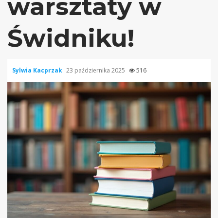
warsztaty w
Świdniku!
Sylwia Kacprzak
23 października 2025
516