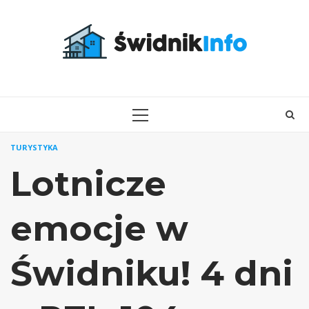
Skip
to
content
PRIMARY
MENU
TURYSTYKA
Lotnicze
emocje w
Świdniku! 4 dni