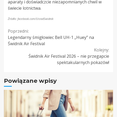
aparaty i doświadczcie niezapomnianych chwil w
świecie lotnictwa.
Źródło: facebook.com/UrzadSwidnik
Continue
Poprzedni:
Legendarny śmigłowiec Bell UH-1 „Huey” na
Reading
Świdnik Air Festival
Kolejny:
Świdnik Air Festival 2026 – nie przegapcie
spektakularnych pokazów!
Powiązane wpisy