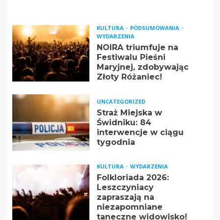
KULTURA
PODSUMOWANIA
WYDARZENIA
NOIRA triumfuje na
Festiwalu Pieśni
Maryjnej, zdobywając
Złoty Różaniec!
UNCATEGORIZED
Straż Miejska w
Świdniku: 84
interwencje w ciągu
tygodnia
KULTURA
WYDARZENIA
Folkloriada 2026:
Leszczyniacy
zapraszają na
niezapomniane
taneczne widowisko!