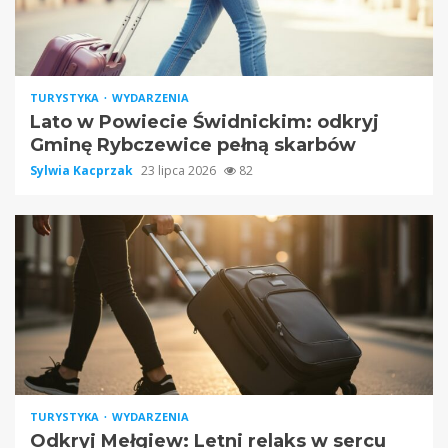
TURYSTYKA
WYDARZENIA
Lato w Powiecie Świdnickim: odkryj
Gminę Rybczewice pełną skarbów
Sylwia Kacprzak
23 lipca 2026
82
TURYSTYKA
WYDARZENIA
Odkryj Mełgiew: Letni relaks w sercu