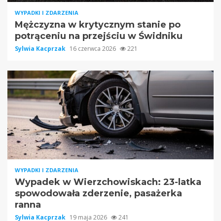
WYPADKI I ZDARZENIA
Mężczyzna w krytycznym stanie po
potrąceniu na przejściu w Świdniku
Sylwia Kacprzak
16 czerwca 2026
221
WYPADKI I ZDARZENIA
Wypadek w Wierzchowiskach: 23-latka
spowodowała zderzenie, pasażerka
ranna
Sylwia Kacprzak
19 maja 2026
241