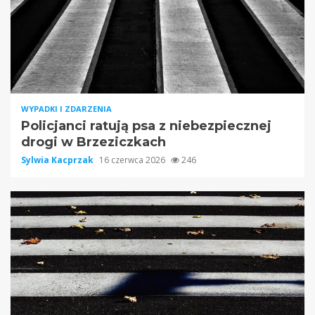
WYPADKI I ZDARZENIA
Policjanci ratują psa z niebezpiecznej
drogi w Brzeziczkach
Sylwia Kacprzak
16 czerwca 2026
246