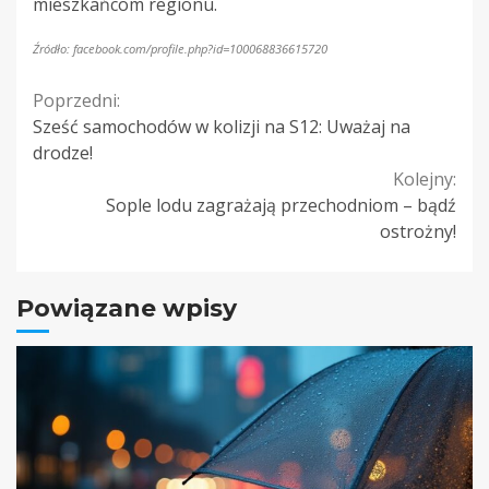
mieszkańcom regionu.
Źródło: facebook.com/profile.php?id=100068836615720
Continue
Poprzedni:
Sześć samochodów w kolizji na S12: Uważaj na
Reading
drodze!
Kolejny:
Sople lodu zagrażają przechodniom – bądź
ostrożny!
Powiązane wpisy