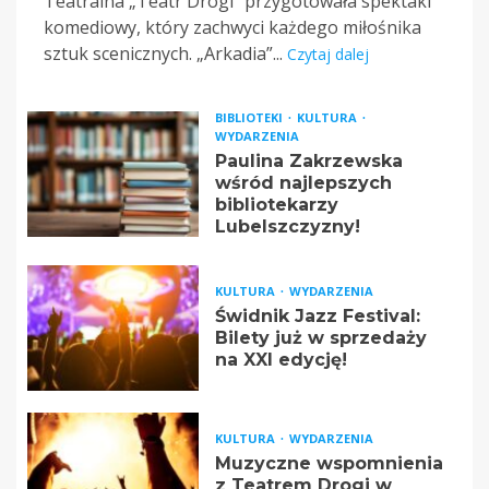
Teatralna „Teatr Drogi” przygotowała spektakl
komediowy, który zachwyci każdego miłośnika
sztuk scenicznych. „Arkadia”...
Czytaj dalej
BIBLIOTEKI
KULTURA
WYDARZENIA
Paulina Zakrzewska
wśród najlepszych
bibliotekarzy
Lubelszczyzny!
KULTURA
WYDARZENIA
Świdnik Jazz Festival:
Bilety już w sprzedaży
na XXI edycję!
KULTURA
WYDARZENIA
Muzyczne wspomnienia
z Teatrem Drogi w