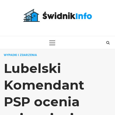
Skip
to
content
PRIMARY
MENU
WYPADKI I ZDARZENIA
Lubelski
Komendant
PSP ocenia