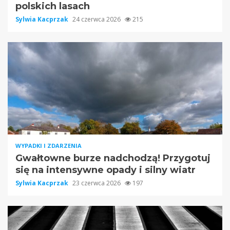
polskich lasach
Sylwia Kacprzak
24 czerwca 2026
215
WYPADKI I ZDARZENIA
Gwałtowne burze nadchodzą! Przygotuj
się na intensywne opady i silny wiatr
Sylwia Kacprzak
23 czerwca 2026
197