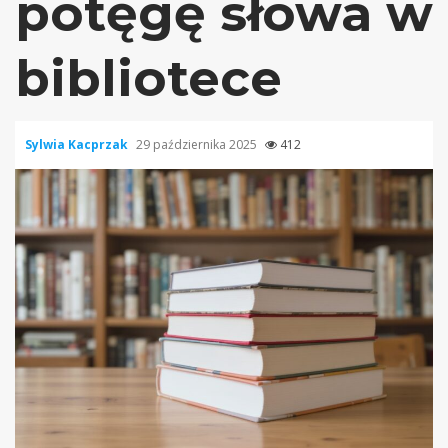
potęgę słowa w
bibliotece
Sylwia Kacprzak
29 października 2025
412