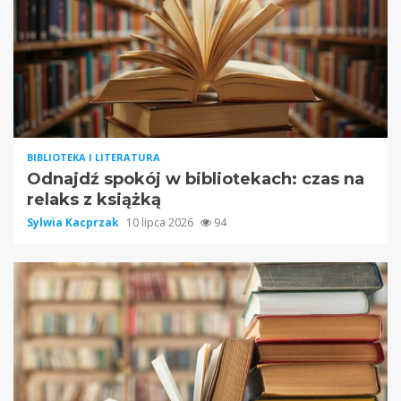
BIBLIOTEKA I LITERATURA
Odnajdź spokój w bibliotekach: czas na
relaks z książką
Sylwia Kacprzak
10 lipca 2026
94