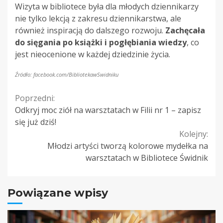
Wizyta w bibliotece była dla młodych dziennikarzy
nie tylko lekcją z zakresu dziennikarstwa, ale
również inspiracją do dalszego rozwoju.
Zachęcała
do sięgania po książki i pogłębiania wiedzy
, co
jest nieocenione w każdej dziedzinie życia.
Źródło: facebook.com/BibliotekawSwidniku
Continue
Poprzedni:
Odkryj moc ziół na warsztatach w Filii nr 1 – zapisz
Reading
się już dziś!
Kolejny:
Młodzi artyści tworzą kolorowe mydełka na
warsztatach w Bibliotece Świdnik
Powiązane wpisy