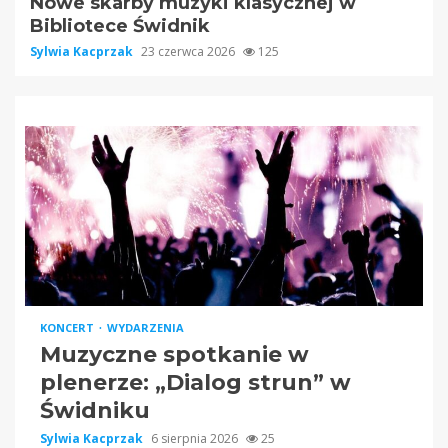
Nowe skarby muzyki klasycznej w
Bibliotece Świdnik
Sylwia Kacprzak
23 czerwca 2026
125
KONCERT
WYDARZENIA
Muzyczne spotkanie w
plenerze: „Dialog strun” w
Świdniku
Sylwia Kacprzak
6 sierpnia 2026
25