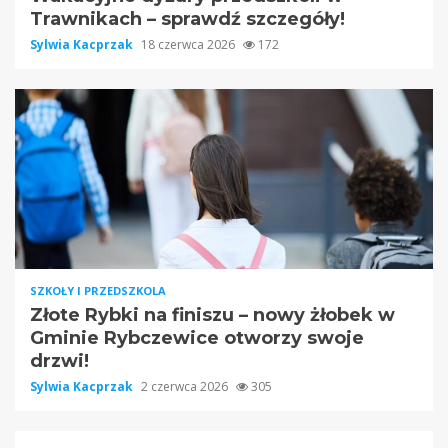
Trawnikach – sprawdź szczegóły!
Sylwia Kacprzak
18 czerwca 2026
172
SZKOŁY I PRZEDSZKOLA
Złote Rybki na finiszu – nowy żłobek w
Gminie Rybczewice otworzy swoje
drzwi!
Sylwia Kacprzak
2 czerwca 2026
305