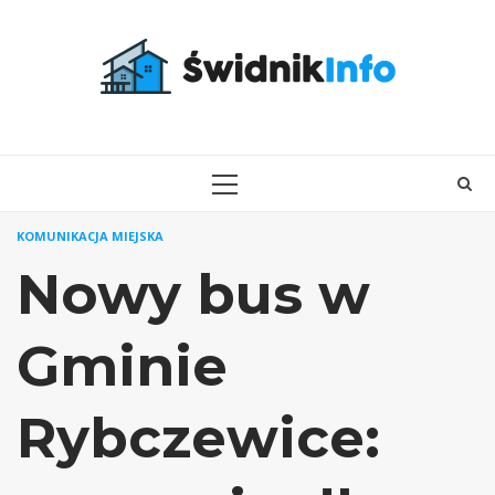
Skip
to
content
PRIMARY
MENU
KOMUNIKACJA MIEJSKA
Nowy bus w
Gminie
Rybczewice: