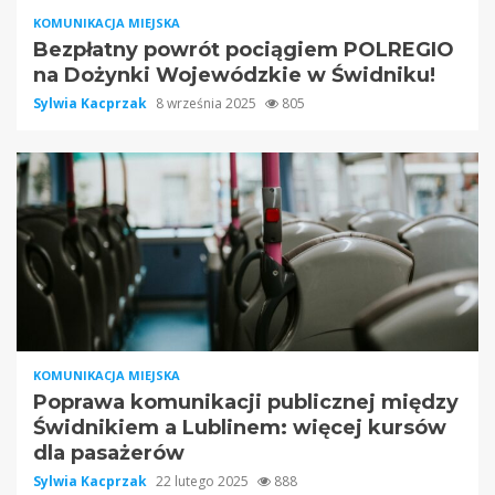
KOMUNIKACJA MIEJSKA
Bezpłatny powrót pociągiem POLREGIO
na Dożynki Wojewódzkie w Świdniku!
Sylwia Kacprzak
8 września 2025
805
KOMUNIKACJA MIEJSKA
Poprawa komunikacji publicznej między
Świdnikiem a Lublinem: więcej kursów
dla pasażerów
Sylwia Kacprzak
22 lutego 2025
888