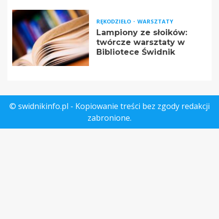
RĘKODZIEŁO
WARSZTATY
Lampiony ze słoików:
twórcze warsztaty w
Bibliotece Świdnik
© swidnikinfo.pl - Kopiowanie treści bez zgody redakcji
zabronione.