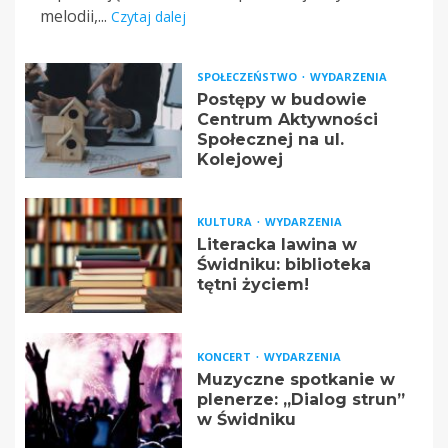
melodii,...
Czytaj dalej
SPOŁECZEŃSTWO
WYDARZENIA
Postępy w budowie
Centrum Aktywności
Społecznej na ul.
Kolejowej
KULTURA
WYDARZENIA
Literacka lawina w
Świdniku: biblioteka
tętni życiem!
KONCERT
WYDARZENIA
Muzyczne spotkanie w
plenerze: „Dialog strun”
w Świdniku