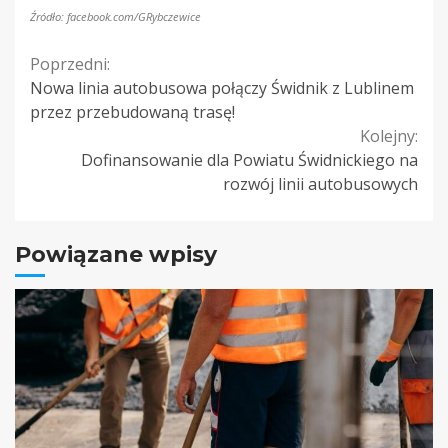
Źródło: facebook.com/GRybczewice
Continue
Poprzedni:
Nowa linia autobusowa połączy Świdnik z Lublinem
Reading
przez przebudowaną trasę!
Kolejny:
Dofinansowanie dla Powiatu Świdnickiego na
rozwój linii autobusowych
Powiązane wpisy