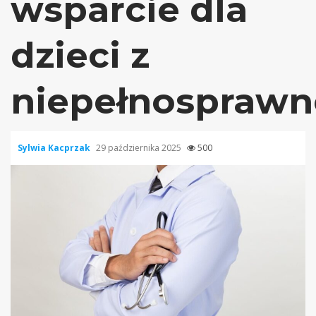
wsparcie dla
dzieci z
niepełnosprawn
Sylwia Kacprzak
29 października 2025
500