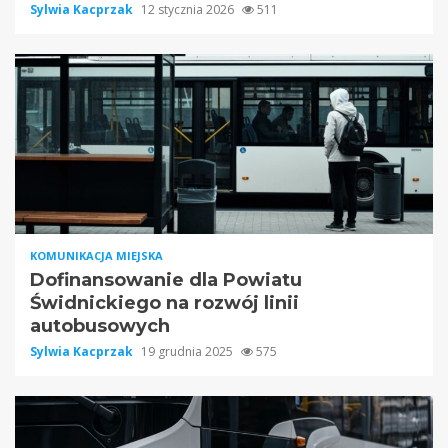
Sylwia Kacprzak
12 stycznia 2026
511
KOMUNIKACJA MIEJSKA
Dofinansowanie dla Powiatu
Świdnickiego na rozwój linii
autobusowych
Sylwia Kacprzak
19 grudnia 2025
575