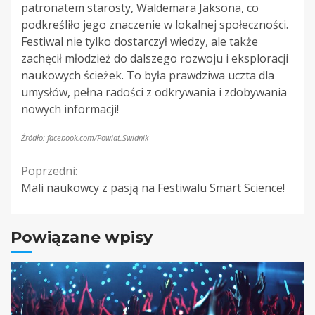
patronatem starosty, Waldemara Jaksona, co
podkreśliło jego znaczenie w lokalnej społeczności.
Festiwal nie tylko dostarczył wiedzy, ale także
zachęcił młodzież do dalszego rozwoju i eksploracji
naukowych ścieżek. To była prawdziwa uczta dla
umysłów, pełna radości z odkrywania i zdobywania
nowych informacji!
Źródło: facebook.com/Powiat.Swidnik
Continue
Poprzedni:
Mali naukowcy z pasją na Festiwalu Smart Science!
Reading
Powiązane wpisy