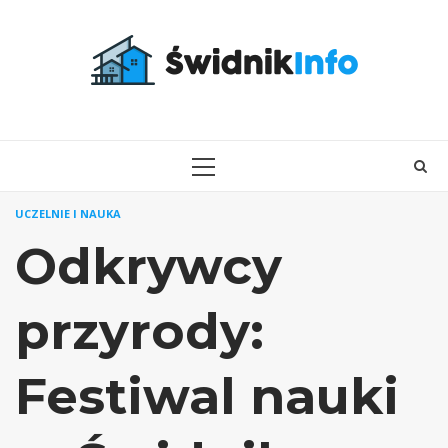
Skip
to
content
PRIMARY
MENU
UCZELNIE I NAUKA
Odkrywcy
przyrody:
Festiwal nauki