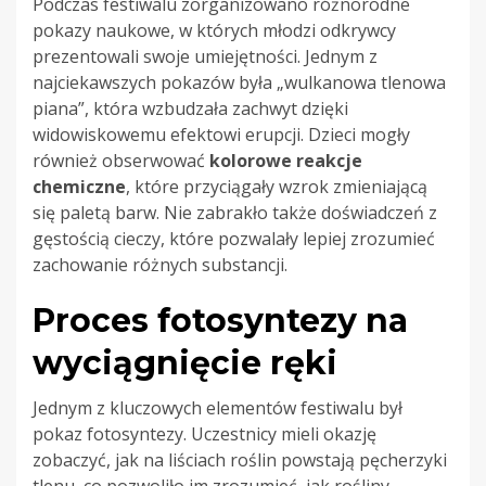
Podczas festiwalu zorganizowano różnorodne
pokazy naukowe, w których młodzi odkrywcy
prezentowali swoje umiejętności. Jednym z
najciekawszych pokazów była „wulkanowa tlenowa
piana”, która wzbudzała zachwyt dzięki
widowiskowemu efektowi erupcji. Dzieci mogły
również obserwować
kolorowe reakcje
chemiczne
, które przyciągały wzrok zmieniającą
się paletą barw. Nie zabrakło także doświadczeń z
gęstością cieczy, które pozwalały lepiej zrozumieć
zachowanie różnych substancji.
Proces fotosyntezy na
wyciągnięcie ręki
Jednym z kluczowych elementów festiwalu był
pokaz fotosyntezy. Uczestnicy mieli okazję
zobaczyć, jak na liściach roślin powstają pęcherzyki
tlenu, co pozwoliło im zrozumieć, jak rośliny