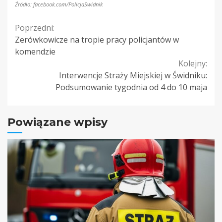
Źródło: facebook.com/PolicjaSwidnik
Continue
Poprzedni:
Zerówkowicze na tropie pracy policjantów w
Reading
komendzie
Kolejny:
Interwencje Straży Miejskiej w Świdniku:
Podsumowanie tygodnia od 4 do 10 maja
Powiązane wpisy