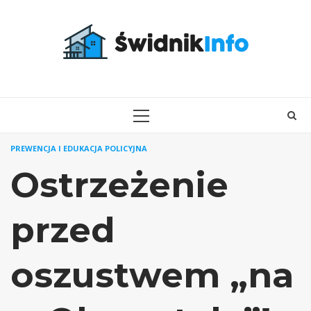
Skip
to
content
PRIMARY
MENU
PREWENCJA I EDUKACJA POLICYJNA
Ostrzeżenie
przed
oszustwem „na