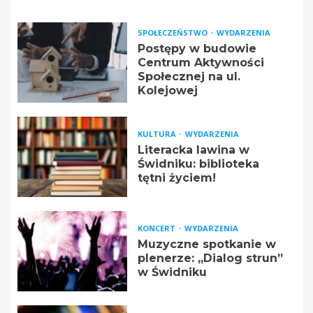
SPOŁECZEŃSTWO
WYDARZENIA
Postępy w budowie
Centrum Aktywności
Społecznej na ul.
Kolejowej
KULTURA
WYDARZENIA
Literacka lawina w
Świdniku: biblioteka
tętni życiem!
KONCERT
WYDARZENIA
Muzyczne spotkanie w
plenerze: „Dialog strun”
w Świdniku