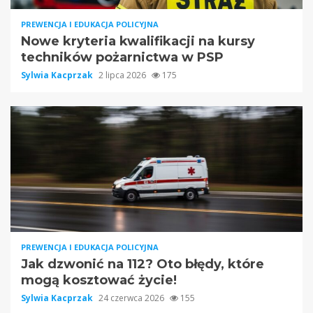
PREWENCJA I EDUKACJA POLICYJNA
Nowe kryteria kwalifikacji na kursy
techników pożarnictwa w PSP
Sylwia Kacprzak
2 lipca 2026
175
PREWENCJA I EDUKACJA POLICYJNA
Jak dzwonić na 112? Oto błędy, które
mogą kosztować życie!
Sylwia Kacprzak
24 czerwca 2026
155