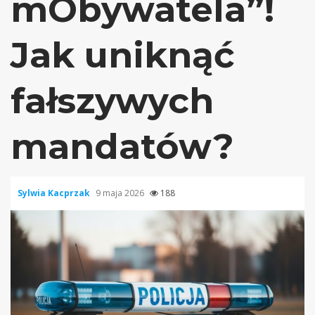
mObywatela”!
Jak uniknąć
fałszywych
mandatów?
Sylwia Kacprzak
9 maja 2026
188