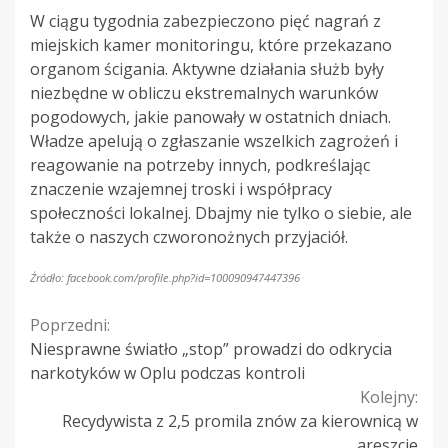
W ciągu tygodnia zabezpieczono pięć nagrań z
miejskich kamer monitoringu, które przekazano
organom ścigania. Aktywne działania służb były
niezbędne w obliczu ekstremalnych warunków
pogodowych, jakie panowały w ostatnich dniach.
Władze apelują o zgłaszanie wszelkich zagrożeń i
reagowanie na potrzeby innych, podkreślając
znaczenie wzajemnej troski i współpracy
społeczności lokalnej. Dbajmy nie tylko o siebie, ale
także o naszych czworonożnych przyjaciół.
Źródło: facebook.com/profile.php?id=100090947447396
Continue
Poprzedni:
Niesprawne światło „stop” prowadzi do odkrycia
Reading
narkotyków w Oplu podczas kontroli
Kolejny:
Recydywista z 2,5 promila znów za kierownicą w
areszcie