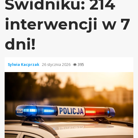
Świdniku: 214
interwencji w 7
dni!
Sylwia Kacprzak
26 stycznia 2026
395