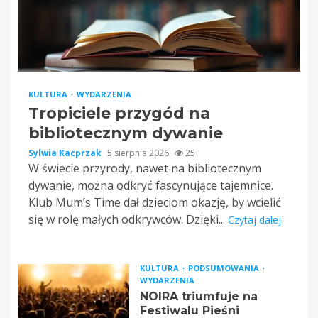
KULTURA
WYDARZENIA
Tropiciele przygód na
bibliotecznym dywanie
Sylwia Kacprzak
5 sierpnia 2026
25
W świecie przyrody, nawet na bibliotecznym
dywanie, można odkryć fascynujące tajemnice.
Klub Mum’s Time dał dzieciom okazję, by wcielić
się w rolę małych odkrywców. Dzięki...
Czytaj dalej
KULTURA
PODSUMOWANIA
WYDARZENIA
NOIRA triumfuje na
Festiwalu Pieśni