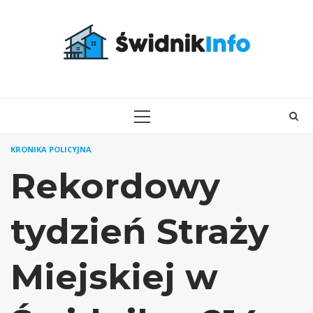
Skip
to
content
PRIMARY
MENU
KRONIKA POLICYJNA
Rekordowy
tydzień Straży
Miejskiej w