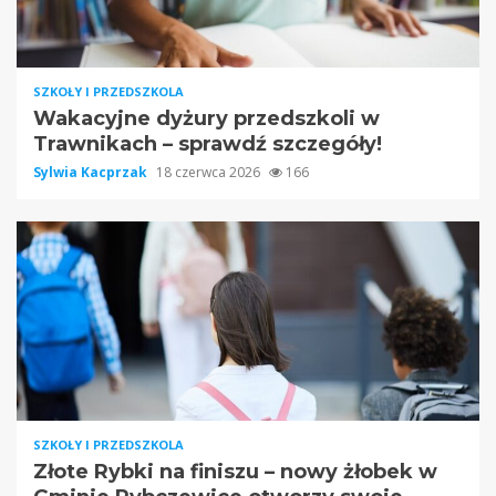
SZKOŁY I PRZEDSZKOLA
Wakacyjne dyżury przedszkoli w
Trawnikach – sprawdź szczegóły!
Sylwia Kacprzak
18 czerwca 2026
166
SZKOŁY I PRZEDSZKOLA
Złote Rybki na finiszu – nowy żłobek w