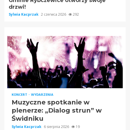
Gminie Rybczewice otworzy swoje
drzwi!
Sylwia Kacprzak
2 czerwca 2026
292
KONCERT
WYDARZENIA
Muzyczne spotkanie w
plenerze: „Dialog strun” w
Świdniku
Sylwia Kacprzak
6 sierpnia 2026
19