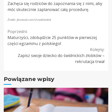
Zachęca się rodziców do zapoznania się z nimi, aby
móc skutecznie zaplanować całą procedurę.
Źródło: facebook.com/UrzadSwidnik
Continue
Poprzedni:
Maturzyści, zdobądźcie 25 punktów w pierwszej
Reading
części egzaminu z polskiego!
Kolejny:
Zapisz swoje dziecko do świdnickich żłobków –
rekrutacja trwa!
Powiązane wpisy