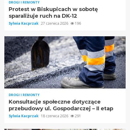
DROGI I REMONTY
Protest w Biskupicach w sobotę
sparaliżuje ruch na DK-12
Sylwia Kacprzak
27 czerwca 2026
196
DROGI I REMONTY
Konsultacje społeczne dotyczące
przebudowy ul. Gospodarczej – II etap
Sylwia Kacprzak
18 czerwca 2026
291