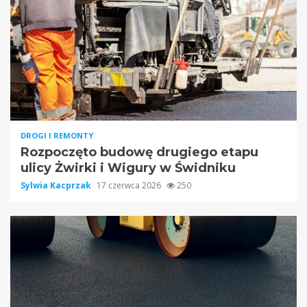
DROGI I REMONTY
Rozpoczęto budowę drugiego etapu
ulicy Żwirki i Wigury w Świdniku
Sylwia Kacprzak
17 czerwca 2026
250