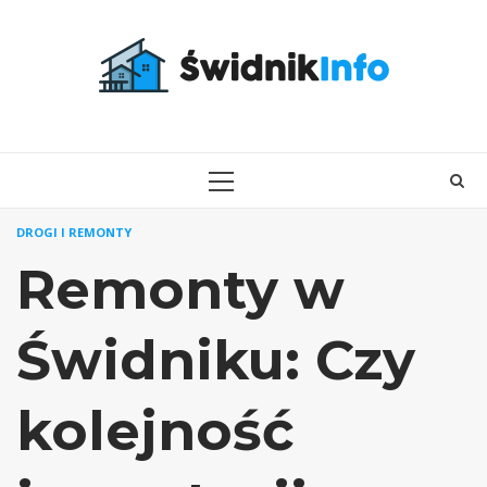
Skip
to
content
PRIMARY
MENU
DROGI I REMONTY
Remonty w
Świdniku: Czy
kolejność