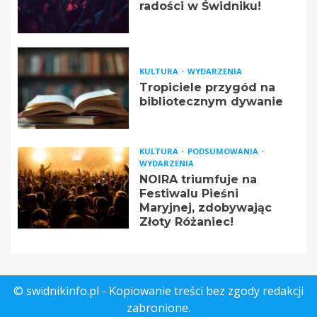
radości w Świdniku!
KULTURA
WYDARZENIA
Tropiciele przygód na
bibliotecznym dywanie
KULTURA
PODSUMOWANIA
WYDARZENIA
NOIRA triumfuje na
Festiwalu Pieśni
Maryjnej, zdobywając
Złoty Różaniec!
© swidnikinfo.pl - Kopiowanie treści bez zgody redakcji
zabronione.