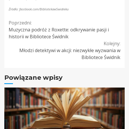
Źródło: facebook.com/BibliotekawSwidniku
Continue
Poprzedni:
Muzyczna podróż z Roxette: odkrywanie pasji i
Reading
historii w Bibliotece Świdnik
Kolejny:
Młodzi detektywi w akcji: niezwykłe wyzwania w
Bibliotece Świdnik
Powiązane wpisy