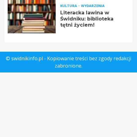
KULTURA
WYDARZENIA
Literacka lawina w
Świdniku: biblioteka
tętni życiem!
© swidnikinfo.pl - Kopiowanie treści bez zgody redakcji
zabronione.