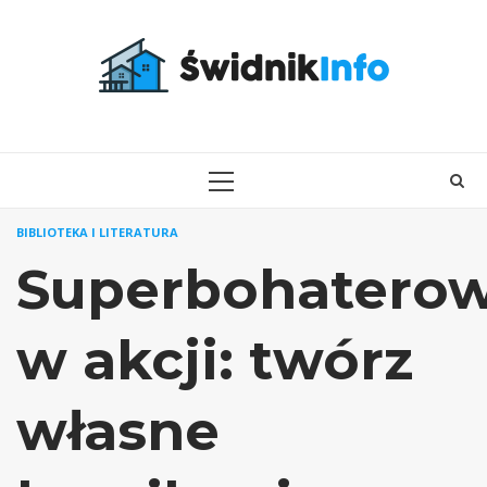
Skip
to
content
PRIMARY
MENU
BIBLIOTEKA I LITERATURA
Superbohaterow
w akcji: twórz
własne