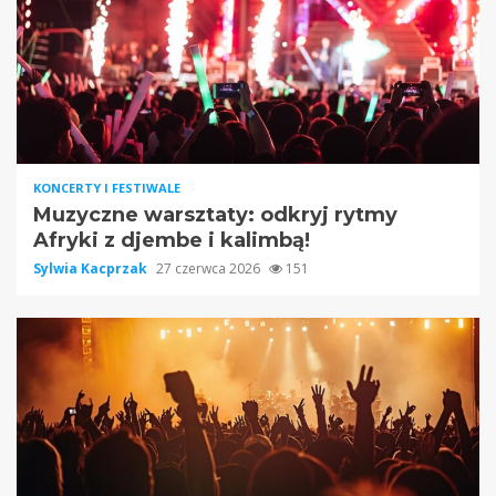
KONCERTY I FESTIWALE
Muzyczne warsztaty: odkryj rytmy
Afryki z djembe i kalimbą!
Sylwia Kacprzak
27 czerwca 2026
151