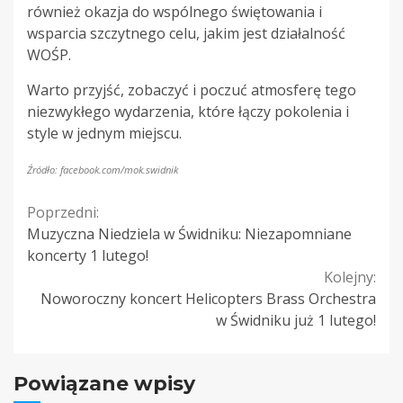
również okazja do wspólnego świętowania i
wsparcia szczytnego celu, jakim jest działalność
WOŚP.
Warto przyjść, zobaczyć i poczuć atmosferę tego
niezwykłego wydarzenia, które łączy pokolenia i
style w jednym miejscu.
Źródło: facebook.com/mok.swidnik
Continue
Poprzedni:
Muzyczna Niedziela w Świdniku: Niezapomniane
Reading
koncerty 1 lutego!
Kolejny:
Noworoczny koncert Helicopters Brass Orchestra
w Świdniku już 1 lutego!
Powiązane wpisy