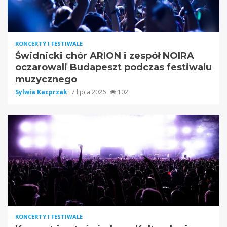
KONCERTY I FESTIWALE
Świdnicki chór ARION i zespół NOIRA
oczarowali Budapeszt podczas festiwalu
muzycznego
Sylwia Kacprzak
7 lipca 2026
102
KONCERTY I FESTIWALE