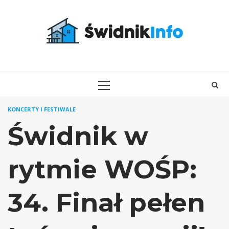
Skip
to
content
PRIMARY
MENU
KONCERTY I FESTIWALE
Świdnik w
rytmie WOŚP:
34. Finał pełen