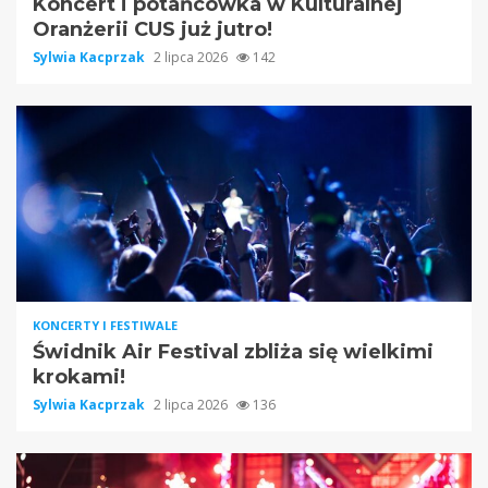
Koncert i potańcówka w Kulturalnej
Oranżerii CUS już jutro!
Sylwia Kacprzak
2 lipca 2026
142
KONCERTY I FESTIWALE
Świdnik Air Festival zbliża się wielkimi
krokami!
Sylwia Kacprzak
2 lipca 2026
136