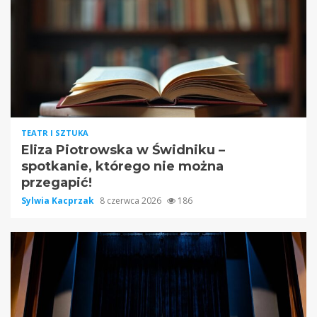
TEATR I SZTUKA
Eliza Piotrowska w Świdniku –
spotkanie, którego nie można
przegapić!
Sylwia Kacprzak
8 czerwca 2026
186