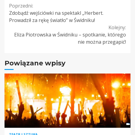
Continue
Poprzedni:
Zdobądź wejściówki na spektakl „Herbert.
Reading
Prowadził za rękę światło” w Świdniku!
Kolejny:
Eliza Piotrowska w Świdniku – spotkanie, którego
nie można przegapić!
Powiązane wpisy
TEATR I SZTUKA