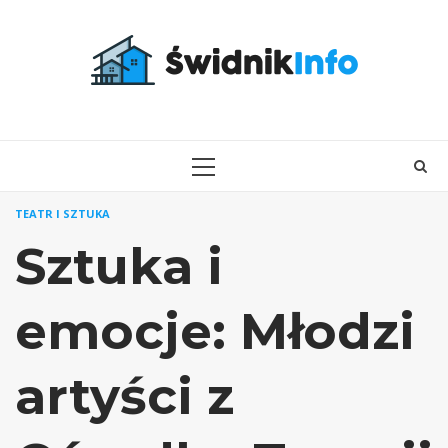
Skip
to
content
PRIMARY
MENU
TEATR I SZTUKA
Sztuka i
emocje: Młodzi
artyści z