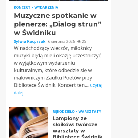
KONCERT
WYDARZENIA
Muzyczne spotkanie w
plenerze: „Dialog strun”
w Świdniku
Sylwia Kacprzak
6 sierpnia 2026
25
W nadchodzący wieczór, miłośnicy
muzyki będą mieli okazję uczestniczyć
w wyjątkowym wydarzeniu
kulturalnym, które odbędzie się w
malowniczym Zaułku Poetów przy
Bibliotece Świdnik. Koncert ten,...
Czytaj
dalej
RĘKODZIEŁO
WARSZTATY
Lampiony ze
słoików: twórcze
warsztaty w
Bibliotece Świdnik