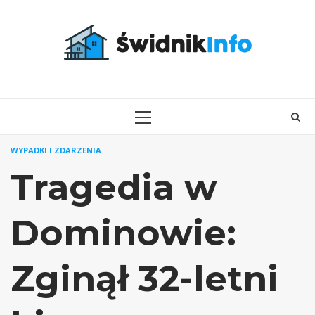
Skip
to
content
PRIMARY
MENU
WYPADKI I ZDARZENIA
Tragedia w
Dominowie:
Zginął 32-letni