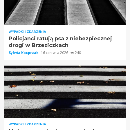
WYPADKI I ZDARZENIA
Policjanci ratują psa z niebezpiecznej
drogi w Brzeziczkach
Sylwia Kacprzak
16 czerwca 2026
240
WYPADKI I ZDARZENIA