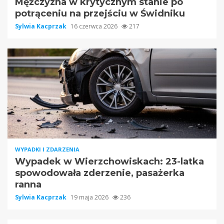
Mężczyzna w krytycznym stanie po
potrąceniu na przejściu w Świdniku
Sylwia Kacprzak
16 czerwca 2026
217
WYPADKI I ZDARZENIA
Wypadek w Wierzchowiskach: 23-latka
spowodowała zderzenie, pasażerka
ranna
Sylwia Kacprzak
19 maja 2026
236