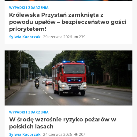
WYPADKI I ZDARZENIA
Królewska Przystań zamknięta z
powodu upałów – bezpieczeństwo gości
priorytetem!
Sylwia Kacprzak
29 czerwca 2026
239
WYPADKI I ZDARZENIA
W środę wzrośnie ryzyko pożarów w
polskich lasach
Sylwia Kacprzak
24 czerwca 2026
207