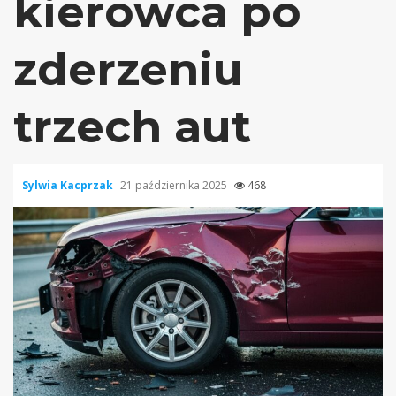
kierowca po
zderzeniu
trzech aut
Sylwia Kacprzak
21 października 2025
468