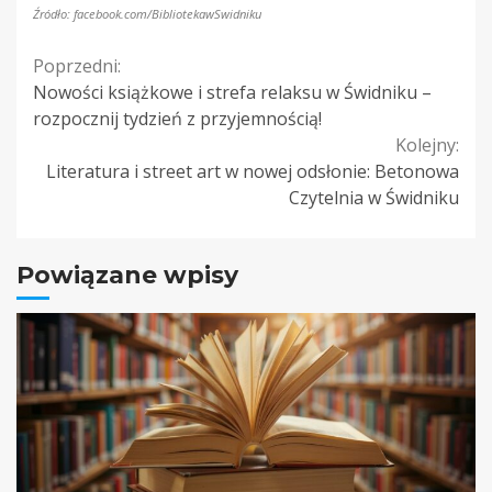
Źródło: facebook.com/BibliotekawSwidniku
Continue
Poprzedni:
Nowości książkowe i strefa relaksu w Świdniku –
Reading
rozpocznij tydzień z przyjemnością!
Kolejny:
Literatura i street art w nowej odsłonie: Betonowa
Czytelnia w Świdniku
Powiązane wpisy