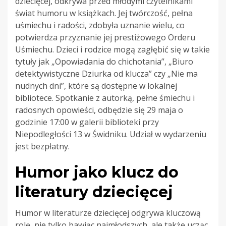
dziecięcej, odkrywa przed młodymi czytelnikami
świat humoru w książkach. Jej twórczość, pełna
uśmiechu i radości, zdobyła uznanie wielu, co
potwierdza przyznanie jej prestiżowego Orderu
Uśmiechu. Dzieci i rodzice mogą zagłębić się w takie
tytuły jak „Opowiadania do chichotania”, „Biuro
detektywistyczne Dziurka od klucza” czy „Nie ma
nudnych dni”, które są dostępne w lokalnej
bibliotece. Spotkanie z autorką, pełne śmiechu i
radosnych opowieści, odbędzie się 29 maja o
godzinie 17:00 w galerii biblioteki przy
Niepodległości 13 w Świdniku. Udział w wydarzeniu
jest bezpłatny.
Humor jako klucz do
literatury dziecięcej
Humor w literaturze dziecięcej odgrywa kluczową
rolę, nie tylko bawiąc najmłodszych, ale także ucząc