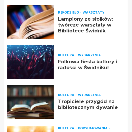
RĘKODZIEŁO
WARSZTATY
Lampiony ze słoików:
twórcze warsztaty w
Bibliotece Świdnik
KULTURA
WYDARZENIA
Folkowa fiesta kultury i
radości w Świdniku!
KULTURA
WYDARZENIA
Tropiciele przygód na
bibliotecznym dywanie
KULTURA
PODSUMOWANIA