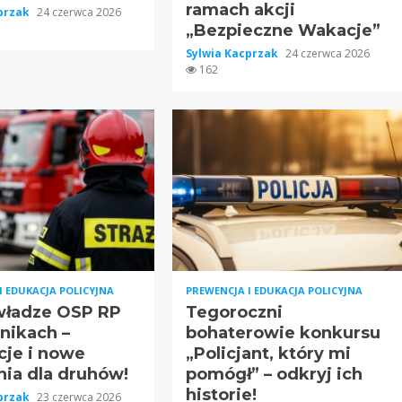
ramach akcji
cprzak
24 czerwca 2026
„Bezpieczne Wakacje”
Sylwia Kacprzak
24 czerwca 2026
162
I EDUKACJA POLICYJNA
PREWENCJA I EDUKACJA POLICYJNA
ładze OSP RP
Tegoroczni
nikach –
bohaterowie konkursu
cje i nowe
„Policjant, który mi
ia dla druhów!
pomógł” – odkryj ich
historie!
cprzak
23 czerwca 2026