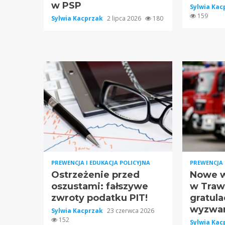
w PSP
Sylwia Ka
159
Sylwia Kacprzak
2 lipca 2026
180
PREWENCJA I EDUKACJA POLICYJNA
PREWENCJA 
Ostrzeżenie przed
Nowe w
oszustami: fałszywe
w Traw
zwroty podatku PIT!
gratula
wyzwan
Sylwia Kacprzak
23 czerwca 2026
152
Sylwia Ka