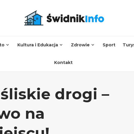
to
Kultura i Edukacja
Zdrowie
Sport
Tury
Kontakt
śliskie drogi –
wo na
ejscu!