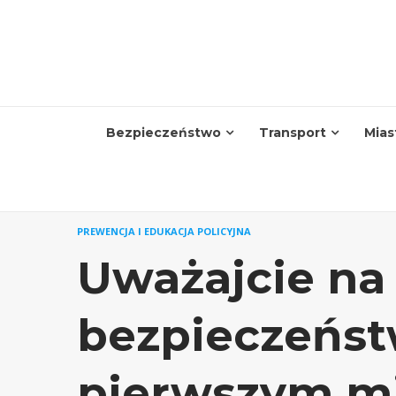
Skip
to
content
Bezpieczeństwo
Transport
Mias
PREWENCJA I EDUKACJA POLICYJNA
Uważajcie na 
bezpieczeńst
pierwszym mi