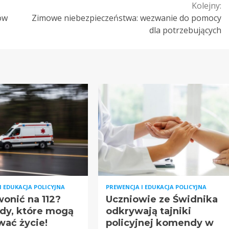
Kolejny:
ów
Zimowe niebezpieczeństwa: wezwanie do pomocy
dla potrzebujących
I EDUKACJA POLICYJNA
PREWENCJA I EDUKACJA POLICYJNA
onić na 112?
Uczniowie ze Świdnika
ędy, które mogą
odkrywają tajniki
wać życie!
policyjnej komendy w