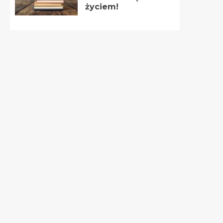
życiem!