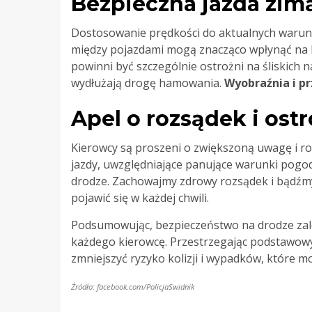
Bezpieczna jazda zim
Dostosowanie prędkości do aktualnych waru
między pojazdami mogą znacząco wpłynąć na 
powinni być szczególnie ostrożni na śliskich 
wydłużają drogę hamowania.
Wyobraźnia i p
Apel o rozsądek i ost
Kierowcy są proszeni o zwiększoną uwagę i r
jazdy, uwzględniające panujące warunki pogo
drodze. Zachowajmy zdrowy rozsądek i bądźm
pojawić się w każdej chwili.
Podsumowując, bezpieczeństwo na drodze zal
każdego kierowcę. Przestrzegając podstawowy
zmniejszyć ryzyko kolizji i wypadków, które 
Źródło: facebook.com/PolicjaSwidnik