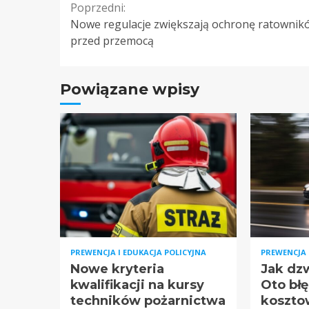
Continue
Poprzedni:
Nowe regulacje zwiększają ochronę ratownik
Reading
przed przemocą
Powiązane wpisy
PREWENCJA I EDUKACJA POLICYJNA
PREWENCJA 
Nowe kryteria
Jak dzw
kwalifikacji na kursy
Oto bł
techników pożarnictwa
koszto