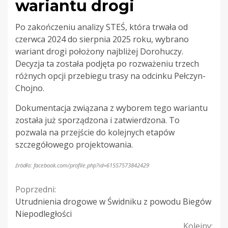
wariantu drogi
Po zakończeniu analizy STEŚ, która trwała od
czerwca 2024 do sierpnia 2025 roku, wybrano
wariant drogi położony najbliżej Dorohuczy.
Decyzja ta została podjęta po rozważeniu trzech
różnych opcji przebiegu trasy na odcinku Pełczyn-
Chojno.
Dokumentacja związana z wyborem tego wariantu
została już sporządzona i zatwierdzona. To
pozwala na przejście do kolejnych etapów
szczegółowego projektowania.
źródło: facebook.com/profile.php?id=61557573842429
Continue
Poprzedni:
Utrudnienia drogowe w Świdniku z powodu Biegów
Reading
Niepodległości
Kolejny: