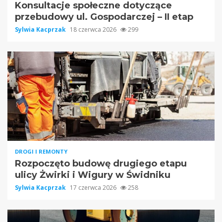
Konsultacje społeczne dotyczące
przebudowy ul. Gospodarczej – II etap
Sylwia Kacprzak
18 czerwca 2026
299
DROGI I REMONTY
Rozpoczęto budowę drugiego etapu
ulicy Żwirki i Wigury w Świdniku
Sylwia Kacprzak
17 czerwca 2026
258