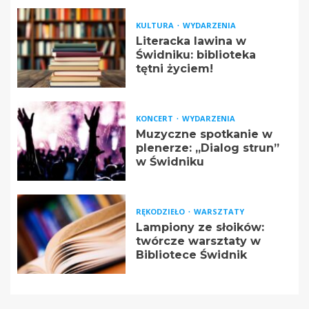
KULTURA
WYDARZENIA
Literacka lawina w
Świdniku: biblioteka
tętni życiem!
KONCERT
WYDARZENIA
Muzyczne spotkanie w
plenerze: „Dialog strun”
w Świdniku
RĘKODZIEŁO
WARSZTATY
Lampiony ze słoików:
twórcze warsztaty w
Bibliotece Świdnik