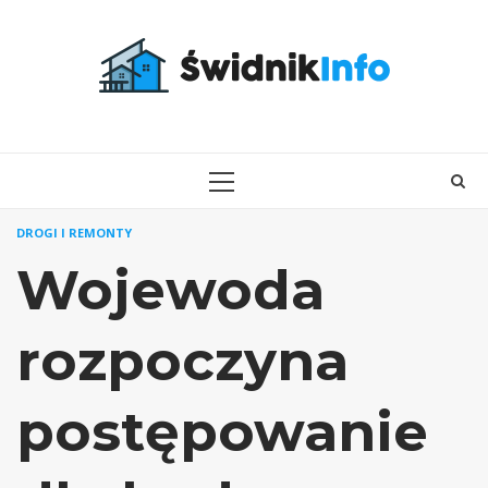
Skip
to
content
PRIMARY
MENU
DROGI I REMONTY
Wojewoda
rozpoczyna
postępowanie