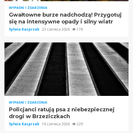
WYPADKI I ZDARZENIA
Gwałtowne burze nadchodzą! Przygotuj
się na intensywne opady i silny wiatr
Sylwia Kacprzak
23 czerwca 2026
178
WYPADKI I ZDARZENIA
Policjanci ratują psa z niebezpiecznej
drogi w Brzeziczkach
Sylwia Kacprzak
16 czerwca 2026
229