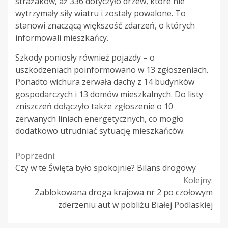
strażaków, aż 336 dotyczyło drzew, które nie
wytrzymały siły wiatru i zostały powalone. To
stanowi znaczącą większość zdarzeń, o których
informowali mieszkańcy.
Szkody poniosły również pojazdy – o
uszkodzeniach poinformowano w 13 zgłoszeniach.
Ponadto wichura zerwała dachy z 14 budynków
gospodarczych i 13 domów mieszkalnych. Do listy
zniszczeń dołączyło także zgłoszenie o 10
zerwanych liniach energetycznych, co mogło
dodatkowo utrudniać sytuację mieszkańców.
Continue
Poprzedni:
Czy w te Święta było spokojnie? Bilans drogowy
Reading
Kolejny:
Zablokowana droga krajowa nr 2 po czołowym
zderzeniu aut w pobliżu Białej Podlaskiej