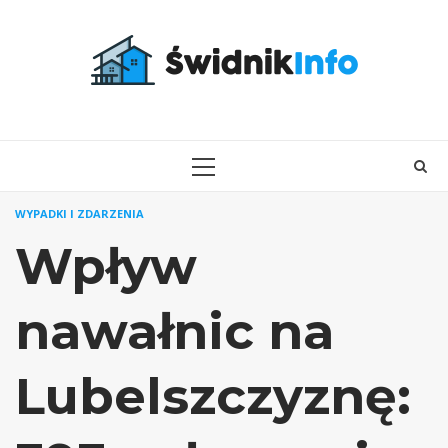
Skip
to
content
PRIMARY
MENU
WYPADKI I ZDARZENIA
Wpływ
nawałnic na
Lubelszczyznę: