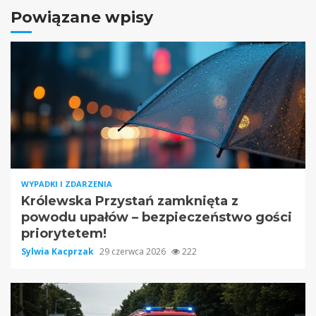
Powiązane wpisy
WYPADKI I ZDARZENIA
Królewska Przystań zamknięta z
powodu upałów – bezpieczeństwo gości
priorytetem!
Sylwia Kacprzak
29 czerwca 2026
222