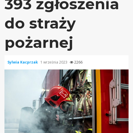
393 zgłoszenia
do straży
pożarnej
Sylwia Kacprzak
1 września 2023
2266