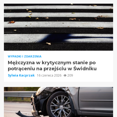
WYPADKI I ZDARZENIA
Mężczyzna w krytycznym stanie po
potrąceniu na przejściu w Świdniku
Sylwia Kacprzak
16 czerwca 2026
209