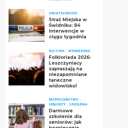
UNCATEGORIZED
Straż Miejska w
Świdniku: 84
interwencje w
ciągu tygodnia
KULTURA
WYDARZENIA
Folkloriada 2026:
Leszczyniacy
zapraszają na
niezapomniane
taneczne
widowisko!
BEZPIECZEŃSTWO
SENIORZY
SZKOLENIA
Darmowe
szkolenie dla
seniorów: jak
bezpiecznie