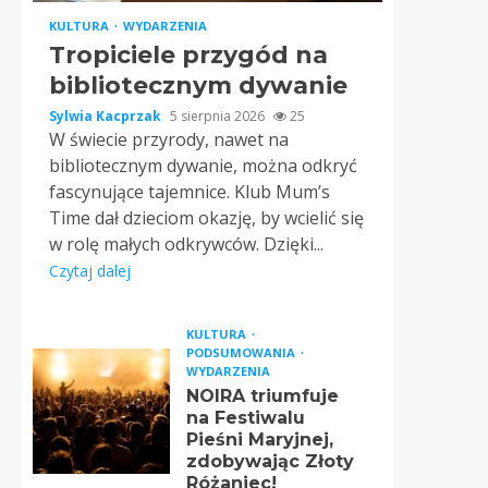
KULTURA
WYDARZENIA
Tropiciele przygód na
bibliotecznym dywanie
Sylwia Kacprzak
5 sierpnia 2026
25
W świecie przyrody, nawet na
bibliotecznym dywanie, można odkryć
fascynujące tajemnice. Klub Mum’s
Time dał dzieciom okazję, by wcielić się
w rolę małych odkrywców. Dzięki...
Czytaj dalej
KULTURA
PODSUMOWANIA
WYDARZENIA
NOIRA triumfuje
na Festiwalu
Pieśni Maryjnej,
zdobywając Złoty
Różaniec!