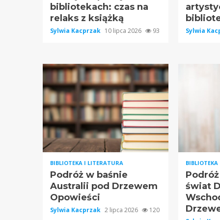
bibliotekach: czas na
artysty
relaks z książką
bibliot
Sylwia Kacprzak
10 lipca 2026
93
Sylwia Ka
BIBLIOTEKA I LITERATURA
BIBLIOTEKA
Podróż w baśnie
Podróż
Australii pod Drzewem
świat 
Opowieści
Wscho
Drzew
Sylwia Kacprzak
2 lipca 2026
120