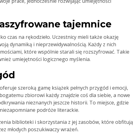
oje prace, jednocześnie rozwijając umiejętności
 zaszyfrowane tajemnice
ko czas na rękodzieło. Uczestnicy mieli także okazję
woją dynamiką i nieprzewidywalnością. Każdy z nich
ościami, które wspólnie starali się rozszyfrować. Takie
ównież umiejętności logicznego myślenia.
gód
 oferuje szeroką gamę książek pełnych przygód i emocji,
 bogatemu zbiorowi każdy znajdzie coś dla siebie, a nowe
 odkrywania nieznanych jeszcze historii. To miejsce, gdzie
 niezapomniane podróże literackie.
ia biblioteki i skorzystania z jej zasobów, które obfitują
rzez młodych poszukiwaczy wrażeń.