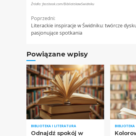
Źródło: facebook.com/BibliotekawSwidniku
Continue
Poprzedni:
Literackie inspiracje w Świdniku: twórcze dysku
Reading
pasjonujące spotkania
Powiązane wpisy
BIBLIOTEKA I LITERATURA
BIBLIOTEKA
Odnajdź spokój w
Koloro