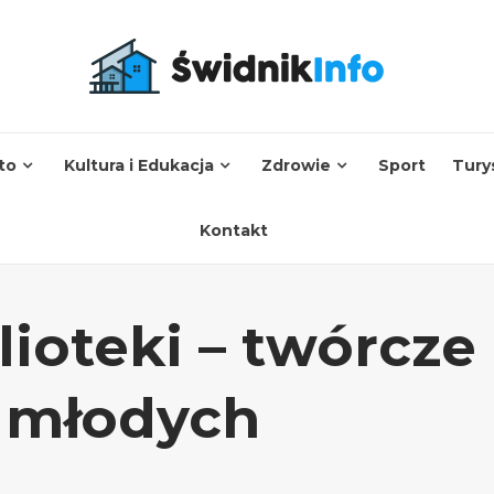
to
Kultura i Edukacja
Zdrowie
Sport
Tury
Kontakt
lioteki – twórcze
a młodych