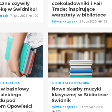
czne ożywiły
czekoladowniki i Fair
ekę w Świdniku!
Trade: inspirujące
warsztaty w bibliotece
cprzak
7 lipca 2026
100
Sylwia Kacprzak
2 lipca 2026
133
 I LITERATURA
BIBLIOTEKA I LITERATURA
 w baśniowy
Nowe skarby muzyki
Dalekiego
klasycznej w Bibliotece
du pod
Świdnik
em Opowieści
Sylwia Kacprzak
23 czerwca 2026
123