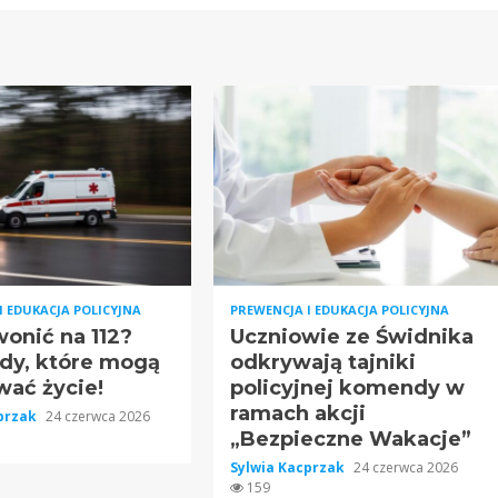
I EDUKACJA POLICYJNA
PREWENCJA I EDUKACJA POLICYJNA
onić na 112?
Uczniowie ze Świdnika
ędy, które mogą
odkrywają tajniki
wać życie!
policyjnej komendy w
ramach akcji
cprzak
24 czerwca 2026
„Bezpieczne Wakacje”
Sylwia Kacprzak
24 czerwca 2026
159