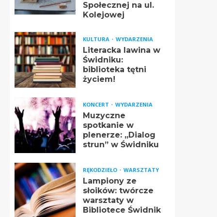
Społecznej na ul.
Kolejowej
KULTURA
WYDARZENIA
Literacka lawina w
Świdniku:
biblioteka tętni
życiem!
KONCERT
WYDARZENIA
Muzyczne
spotkanie w
plenerze: „Dialog
strun” w Świdniku
RĘKODZIEŁO
WARSZTATY
Lampiony ze
słoików: twórcze
warsztaty w
Bibliotece Świdnik