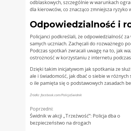
odblaskowych, szczególnie w warunkach ogranic
dla kierowców, co znacząco zmniejsza ryzyko
Odpowiedzialność i 
Policjanci podkreślali, że odpowiedzialność 
samych uczniach. Zachęcali do rozważnego po
Podczas spotkań zwracali uwagę na to, jak w
ostrożność w korzystaniu z internetu podczas 
Dzięki takim inicjatywom jak spotkania ze sł
ale i świadomość, jak dbać o siebie w różnych
o ile pamięta się o podstawowych zasadach b
Źródło: facebook.com/PolicjaSwidnik
Continue
Poprzedni:
Świdnik w akcji „Trzeźwość”: Policja dba o
Reading
bezpieczeństwo na drogach