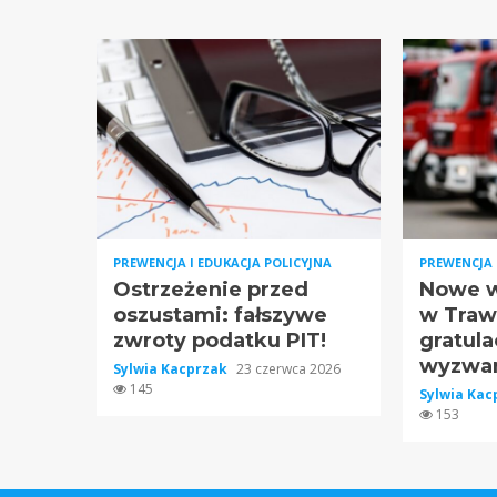
PREWENCJA I EDUKACJA POLICYJNA
PREWENCJA 
Ostrzeżenie przed
Nowe w
oszustami: fałszywe
w Traw
zwroty podatku PIT!
gratula
wyzwan
Sylwia Kacprzak
23 czerwca 2026
145
Sylwia Ka
153