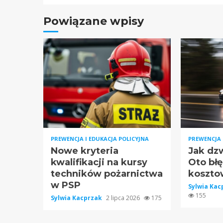
Powiązane wpisy
PREWENCJA I EDUKACJA POLICYJNA
PREWENCJA 
Nowe kryteria
Jak dzw
kwalifikacji na kursy
Oto bł
techników pożarnictwa
koszto
w PSP
Sylwia Ka
155
Sylwia Kacprzak
2 lipca 2026
175