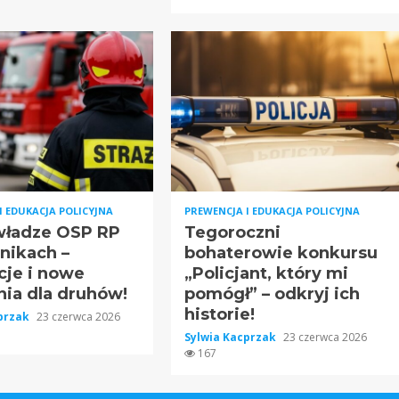
I EDUKACJA POLICYJNA
PREWENCJA I EDUKACJA POLICYJNA
ładze OSP RP
Tegoroczni
nikach –
bohaterowie konkursu
cje i nowe
„Policjant, który mi
ia dla druhów!
pomógł” – odkryj ich
historie!
cprzak
23 czerwca 2026
Sylwia Kacprzak
23 czerwca 2026
167