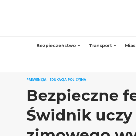
Skip
to
content
Bezpieczeństwo
Transport
Mias
PREWENCJA I EDUKACJA POLICYJNA
Bezpieczne fe
Świdnik uczy 
zimowego w