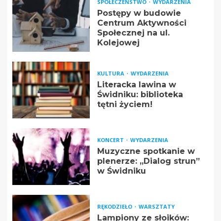
SPOŁECZEŃSTWO
WYDARZENIA
Postępy w budowie
Centrum Aktywności
Społecznej na ul.
Kolejowej
KULTURA
WYDARZENIA
Literacka lawina w
Świdniku: biblioteka
tętni życiem!
KONCERT
WYDARZENIA
Muzyczne spotkanie w
plenerze: „Dialog strun”
w Świdniku
RĘKODZIEŁO
WARSZTATY
Lampiony ze słoików: