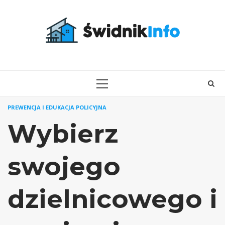
Skip
to
content
PRIMARY
MENU
PREWENCJA I EDUKACJA POLICYJNA
Wybierz
swojego
dzielnicowego i