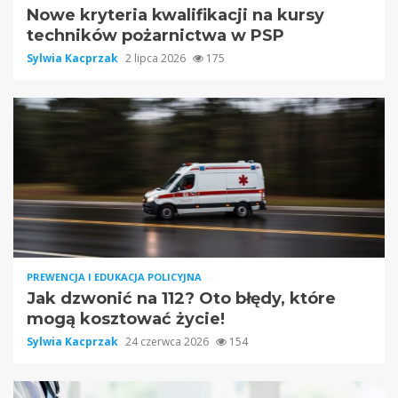
Nowe kryteria kwalifikacji na kursy
techników pożarnictwa w PSP
Sylwia Kacprzak
2 lipca 2026
175
PREWENCJA I EDUKACJA POLICYJNA
Jak dzwonić na 112? Oto błędy, które
mogą kosztować życie!
Sylwia Kacprzak
24 czerwca 2026
154