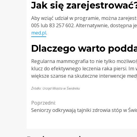
Jak się zarejestrować
Aby wziąć udział w programie, można zarejest
005 lub 83 257 602. Alternatywnie, dostępna je
med.pl
.
Dlaczego warto podda
Regularna mammografia to nie tylko możliwo
klucz do efektywnego leczenia raka piersi. Im
większe szanse na skuteczne interwencje medy
Źródło: Urząd Miasta w Świdniku
Continue
Poprzedni:
Seniorzy odkrywają tajniki zdrowia stóp w Świ
Reading