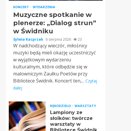
KONCERT
WYDARZENIA
Muzyczne spotkanie w
plenerze: „Dialog strun”
w Świdniku
Sylwia Kacprzak
6 sierpnia 2026
23
W nadchodzący wieczór, miłośnicy
muzyki będą mieli okazję uczestniczyć
w wyjątkowym wydarzeniu
kulturalnym, które odbędzie się w
malowniczym Zaułku Poetów przy
Bibliotece Świdnik. Koncert ten,...
Czytaj
dalej
RĘKODZIEŁO
WARSZTATY
Lampiony ze
słoików: twórcze
warsztaty w
Bibliotece Świdnik