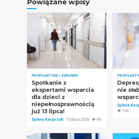
Powiązane wpisy
PROFILAKTYKA I ZDROWIE
PROFILAKTY
Spotkanie z
Depresj
ekspertami wsparcia
nie sła
dla dzieci z
wsparc
niepełnosprawnością
Sylwia Ka
już 13 lipca!
106
Sylwia Kacprzak
10 lipca 2026
99