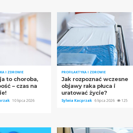
KA I ZDROWIE
PROFILAKTYKA I ZDROWIE
a to choroba,
Jak rozpoznać wczesne
bość – czas na
objawy raka płuca i
ie!
uratować życie?
cprzak
10 lipca 2026
Sylwia Kacprzak
6 lipca 2026
125