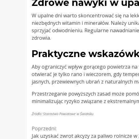
Zdrowe nawyki w upa
W upalne dni warto skoncentrować się na lekki
niezbędnych witamin i minerałów. Należy unik
sprzyjać odwodnieniu. Regularne nawadnianie
zdrowia.
Praktyczne wskazówki
Aby ograniczyć wpływ gorącego powietrza na w
otwierać je tylko rano i wieczorem, gdy temper
jasnych, przewiewnych ubrań z naturalnych ma
Przestrzeganie powyższych zasad może pomó
minimalizując ryzyko związane z ekstremalny
Źródło: Starostwo Powiatowe w Świdniku
Continue
Poprzedni:
Jak uzyskać zwrot akcyzy za paliwo rolnicze w