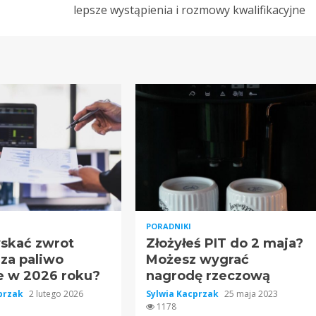
lepsze wystąpienia i rozmowy kwalifikacyjne
PORADNIKI
yskać zwrot
Złożyłeś PIT do 2 maja?
 za paliwo
Możesz wygrać
ze w 2026 roku?
nagrodę rzeczową
cprzak
2 lutego 2026
Sylwia Kacprzak
25 maja 2023
1178