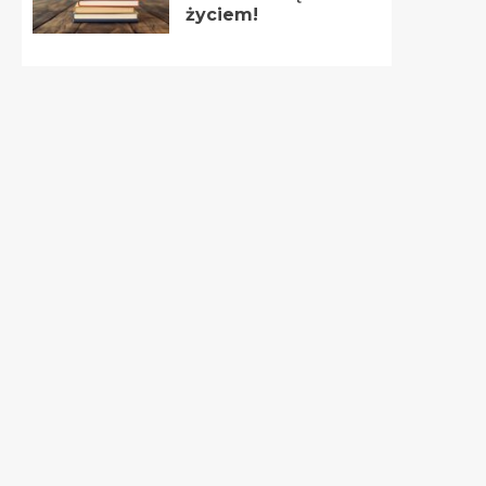
życiem!