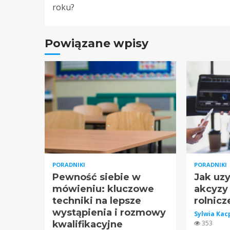
Reading
roku?
Powiązane wpisy
PORADNIKI
PORADNIKI
Pewność siebie w
Jak uz
mówieniu: kluczowe
akcyzy
techniki na lepsze
rolnic
wystąpienia i rozmowy
Sylwia Ka
kwalifikacyjne
353