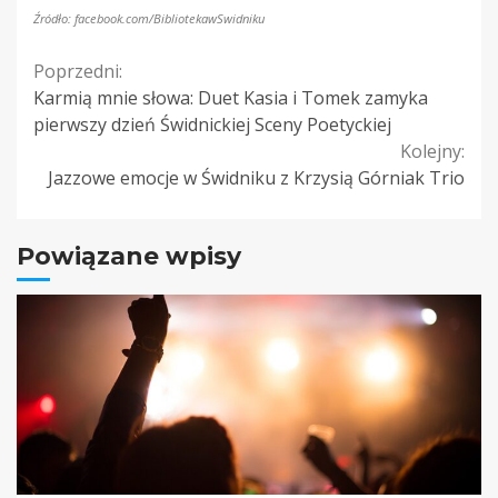
Źródło: facebook.com/BibliotekawSwidniku
Continue
Poprzedni:
Karmią mnie słowa: Duet Kasia i Tomek zamyka
Reading
pierwszy dzień Świdnickiej Sceny Poetyckiej
Kolejny:
Jazzowe emocje w Świdniku z Krzysią Górniak Trio
Powiązane wpisy