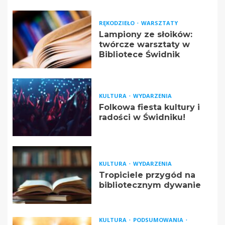
RĘKODZIEŁO
WARSZTATY
Lampiony ze słoików:
twórcze warsztaty w
Bibliotece Świdnik
KULTURA
WYDARZENIA
Folkowa fiesta kultury i
radości w Świdniku!
KULTURA
WYDARZENIA
Tropiciele przygód na
bibliotecznym dywanie
KULTURA
PODSUMOWANIA