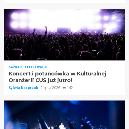
KONCERTY I FESTIWALE
Koncert i potańcówka w Kulturalnej
Oranżerii CUS już jutro!
Sylwia Kacprzak
2 lipca 2026
142