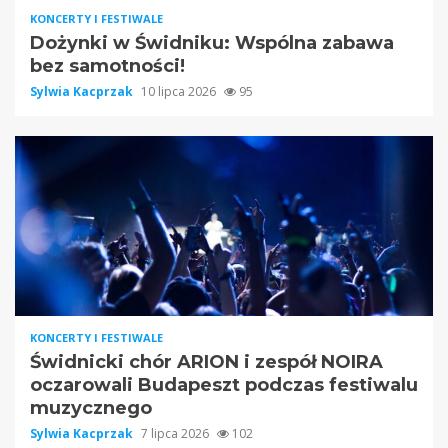
KONCERTY I FESTIWALE
Dożynki w Świdniku: Wspólna zabawa
bez samotności!
Sylwia Kacprzak
10 lipca 2026
95
KONCERTY I FESTIWALE
Świdnicki chór ARION i zespół NOIRA
oczarowali Budapeszt podczas festiwalu
muzycznego
Sylwia Kacprzak
7 lipca 2026
102