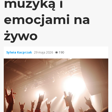
muzyką i
emocjami na
żywo
Sylwia Kacprzak
29 maja 2026
190