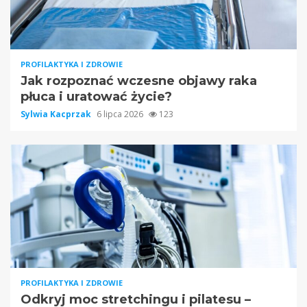
PROFILAKTYKA I ZDROWIE
Jak rozpoznać wczesne objawy raka
płuca i uratować życie?
Sylwia Kacprzak
6 lipca 2026
123
PROFILAKTYKA I ZDROWIE
Odkryj moc stretchingu i pilatesu –