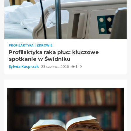
PROFILAKTYKA I ZDROWIE
Profilaktyka raka płuc: kluczowe
spotkanie w Świdniku
Sylwia Kacprzak
23 czerwca 2026
149