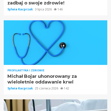
zadbaj o swoje zdrowie!
Sylwia Kacprzak
3 lipca 2026
146
PROFILAKTYKA I ZDROWIE
Michał Bojar uhonorowany za
wieloletnie oddawanie krwi
Sylwia Kacprzak
25 czerwca 2026
142