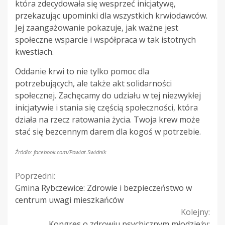
która zdecydowała się wesprzeć inicjatywę,
przekazując upominki dla wszystkich krwiodawców.
Jej zaangażowanie pokazuje, jak ważne jest
społeczne wsparcie i współpraca w tak istotnych
kwestiach.
Oddanie krwi to nie tylko pomoc dla
potrzebujących, ale także akt solidarności
społecznej. Zachęcamy do udziału w tej niezwykłej
inicjatywie i stania się częścią społeczności, która
działa na rzecz ratowania życia. Twoja krew może
stać się bezcennym darem dla kogoś w potrzebie.
Źródło: facebook.com/Powiat.Swidnik
Continue
Poprzedni:
Gmina Rybczewice: Zdrowie i bezpieczeństwo w
Reading
centrum uwagi mieszkańców
Kolejny:
Kongres o zdrowiu psychicznym młodzieży: