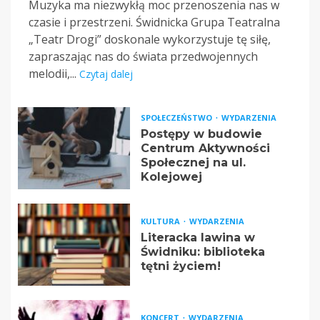
Muzyka ma niezwykłą moc przenoszenia nas w
czasie i przestrzeni. Świdnicka Grupa Teatralna
„Teatr Drogi” doskonale wykorzystuje tę siłę,
zapraszając nas do świata przedwojennych
melodii,...
Czytaj dalej
SPOŁECZEŃSTWO
WYDARZENIA
Postępy w budowie
Centrum Aktywności
Społecznej na ul.
Kolejowej
KULTURA
WYDARZENIA
Literacka lawina w
Świdniku: biblioteka
tętni życiem!
KONCERT
WYDARZENIA