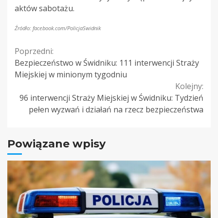
aktów sabotażu.
Źródło: facebook.com/PolicjaSwidnik
Continue
Poprzedni:
Bezpieczeństwo w Świdniku: 111 interwencji Straży
Reading
Miejskiej w minionym tygodniu
Kolejny:
96 interwencji Straży Miejskiej w Świdniku: Tydzień
pełen wyzwań i działań na rzecz bezpieczeństwa
Powiązane wpisy