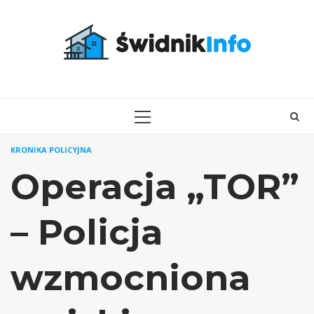
Skip
to
content
PRIMARY
MENU
KRONIKA POLICYJNA
Operacja „TOR”
– Policja
wzmocniona