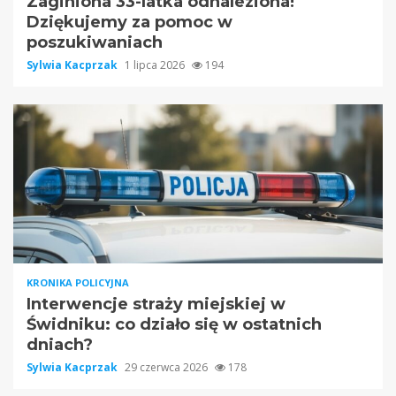
Zaginiona 33-latka odnaleziona!
Dziękujemy za pomoc w
poszukiwaniach
Sylwia Kacprzak
1 lipca 2026
194
KRONIKA POLICYJNA
Interwencje straży miejskiej w
Świdniku: co działo się w ostatnich
dniach?
Sylwia Kacprzak
29 czerwca 2026
178