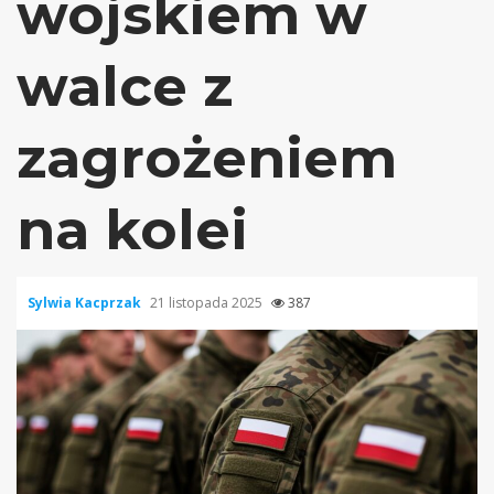
wojskiem w
walce z
zagrożeniem
na kolei
Sylwia Kacprzak
21 listopada 2025
387