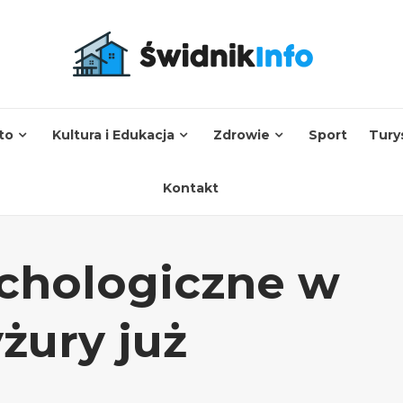
to
Kultura i Edukacja
Zdrowie
Sport
Tury
Kontakt
chologiczne w
żury już