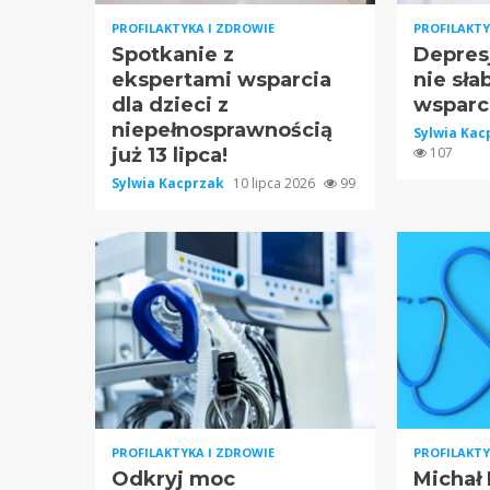
PROFILAKTYKA I ZDROWIE
PROFILAKTY
Spotkanie z
Depresj
ekspertami wsparcia
nie sła
dla dzieci z
wsparc
niepełnosprawnością
Sylwia Ka
już 13 lipca!
107
Sylwia Kacprzak
10 lipca 2026
99
PROFILAKTYKA I ZDROWIE
PROFILAKTY
Odkryj moc
Michał 