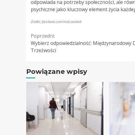
odpowiada na potrzeby społeczności, ale równ
psychiczne jako kluczowy element życia każde
Źródło: facebook.com/mok.swidnik
Continue
Poprzedni:
Wybierz odpowiedzialność: Międzynarodowy 
Reading
Trzeźwości
Powiązane wpisy