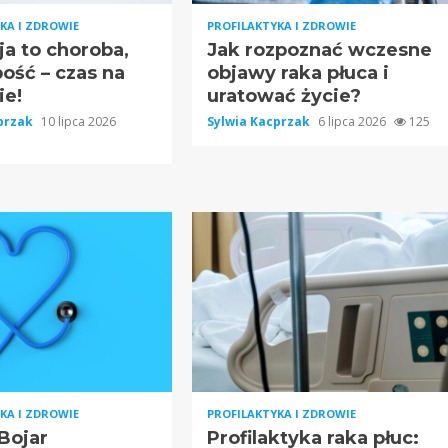
KA I ZDROWIE
PROFILAKTYKA I ZDROWIE
a to choroba,
Jak rozpoznać wczesne
bość – czas na
objawy raka płuca i
ie!
uratować życie?
cprzak
10 lipca 2026
Sylwia Kacprzak
6 lipca 2026
125
KA I ZDROWIE
PROFILAKTYKA I ZDROWIE
Bojar
Profilaktyka raka płuc: