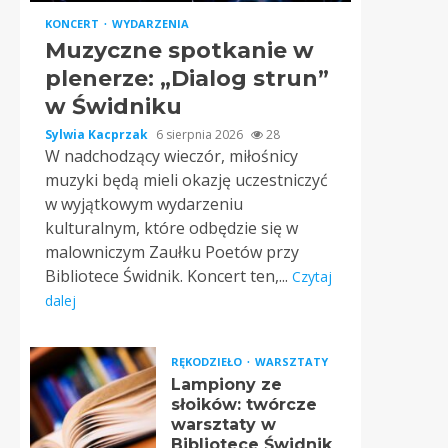
KONCERT
WYDARZENIA
Muzyczne spotkanie w
plenerze: „Dialog strun”
w Świdniku
Sylwia Kacprzak
6 sierpnia 2026
28
W nadchodzący wieczór, miłośnicy
muzyki będą mieli okazję uczestniczyć
w wyjątkowym wydarzeniu
kulturalnym, które odbędzie się w
malowniczym Zaułku Poetów przy
Bibliotece Świdnik. Koncert ten,...
Czytaj
dalej
RĘKODZIEŁO
WARSZTATY
Lampiony ze
słoików: twórcze
warsztaty w
Bibliotece Świdnik