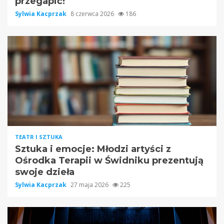
przegapić!
Sylwia Kacprzak
8 czerwca 2026
186
TEATR I SZTUKA
Sztuka i emocje: Młodzi artyści z
Ośrodka Terapii w Świdniku prezentują
swoje dzieła
Sylwia Kacprzak
27 maja 2026
225