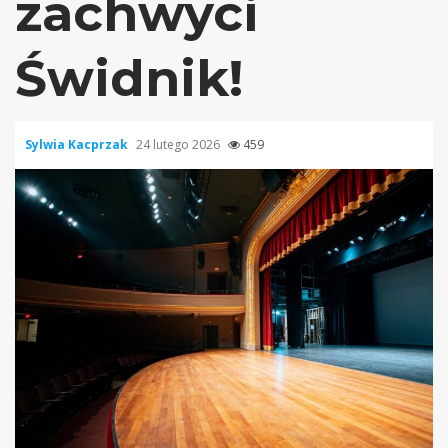
zachwyci
Świdnik!
Sylwia Kacprzak
24 lutego 2026
459