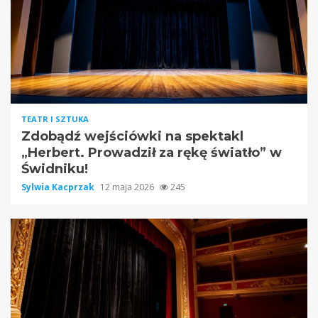
TEATR I SZTUKA
Zdobądź wejściówki na spektakl
„Herbert. Prowadził za rękę światło” w
Świdniku!
Sylwia Kacprzak
12 maja 2026
245