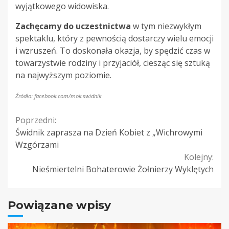
wyjątkowego widowiska.
Zachęcamy do uczestnictwa
w tym niezwykłym
spektaklu, który z pewnością dostarczy wielu emocji
i wzruszeń. To doskonała okazja, by spędzić czas w
towarzystwie rodziny i przyjaciół, ciesząc się sztuką
na najwyższym poziomie.
Źródło: facebook.com/mok.swidnik
Continue
Poprzedni:
Świdnik zaprasza na Dzień Kobiet z „Wichrowymi
Reading
Wzgórzami
Kolejny:
Nieśmiertelni Bohaterowie Żołnierzy Wyklętych
Powiązane wpisy