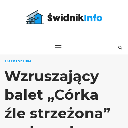
Skip
to
content
PRIMARY
MENU
TEATR I SZTUKA
Wzruszający
balet „Córka
źle strzeżona”